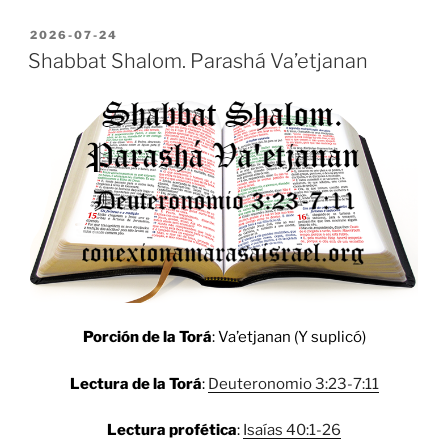
POSTED
2026-07-24
ON
Shabbat Shalom. Parashá Va’etjanan
Porción de la Torá
: Va’etjanan (Y suplicó)
Lectura de la Torá
:
Deuteronomio 3:23-7:11
Lectura profética
:
Isaías 40:1-26