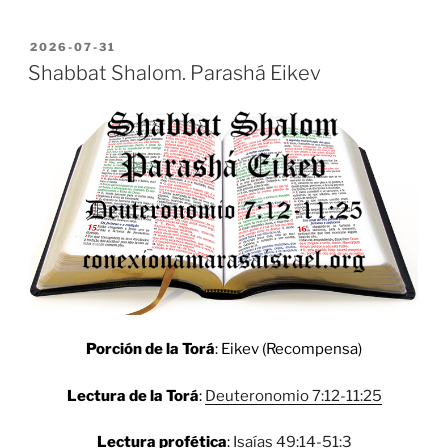
POSTED
2026-07-31
ON
Shabbat Shalom. Parashá Eikev
Porción de la Torá
: Eikev (Recompensa)
Lectura de la Torá
:
Deuteronomio 7:12-11:25
Lectura profética
:
Isaías 49:14-51:3