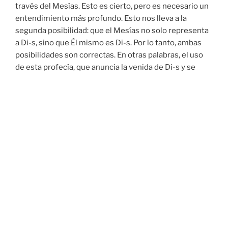
través del Mesías. Esto es cierto, pero es necesario un
entendimiento más profundo. Esto nos lleva a la
segunda posibilidad: que el Mesías no solo representa
a Di-s, sino que Él mismo es Di-s. Por lo tanto, ambas
posibilidades son correctas. En otras palabras, el uso
de esta profecía, que anuncia la venida de Di-s y se
cumple en la obra del Mesías Yeshúa, es uno de los
muchos pasajes del Nuevo Pacto que señalan la
divinidad del Mesías.
Más adelante en esta lectura profética se informa que
hay Uno Que gobernará para Di-s. A este se le suele
llamar el “Brazo del Señ-r ”.
“
He aquí que el SEÑ-R Di-s viene con poder, y su brazo
gobierna desde Él
…”
Isaías 40:11
Es importante saber que la palabra traducida como
“brazo” proviene de la palabra hebrea que puede