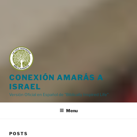
CONEXIÓN AMARÁS A
ISRAEL
Versión Oficial en Español de "Biblically Inspired Life"
Menu
POSTS