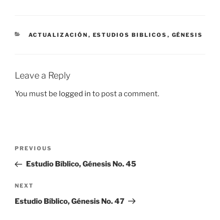
CATEGORIES
ACTUALIZACIÓN
,
ESTUDIOS BIBLICOS
,
GÉNESIS
Leave a Reply
You must be
logged in
to post a comment.
Post
Previous
PREVIOUS
navigation
Post
Estudio Bíblico, Génesis No. 45
Next
NEXT
Post
Estudio Bíblico, Génesis No. 47