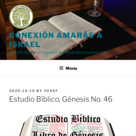
Skip
to
content
CONEXIÓN AMARÁS A
ISRAEL
Versión Oficial en Español de "Biblically Inspired Life"
Menu
POSTED
2025-10-19
BY
YOSEF
ON
Estudio Bíblico, Génesis No. 46