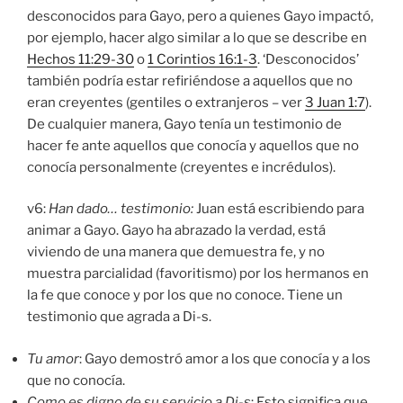
desconocidos para Gayo, pero a quienes Gayo impactó,
por ejemplo, hacer algo similar a lo que se describe en
Hechos 11:29-30
o
1 Corintios 16:1-3
. ‘Desconocidos’
también podría estar refiriéndose a aquellos que no
eran creyentes (gentiles o extranjeros – ver
3 Juan 1:7
).
De cualquier manera, Gayo tenía un testimonio de
hacer fe ante aquellos que conocía y aquellos que no
conocía personalmente (creyentes e incrédulos).
v6:
Han dado… testimonio:
Juan está escribiendo para
animar a Gayo. Gayo ha abrazado la verdad, está
viviendo de una manera que demuestra fe, y no
muestra parcialidad (favoritismo) por los hermanos en
la fe que conoce y por los que no conoce. Tiene un
testimonio que agrada a Di-s.
Tu amor
: Gayo demostró amor a los que conocía y a los
que no conocía.
Como es digno de su servicio a Di-s
: Esto significa que