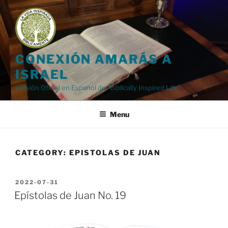
Skip
to
content
CONEXIÓN AMARÁS A
ISRAEL
Versión Oficial en Español de "Biblically Inspired Life"
Menu
CATEGORY:
EPISTOLAS DE JUAN
POSTED
2022-07-31
ON
Epístolas de Juan No. 19