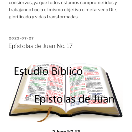
consiervos, ya que todos estamos comprometidos y
trabajando hacia el mismo objetivo o meta: ver a Di-s
glorificado y vidas transformadas.
POSTED
2022-07-27
ON
Epístolas de Juan No. 17
2 Juan 1:7-13