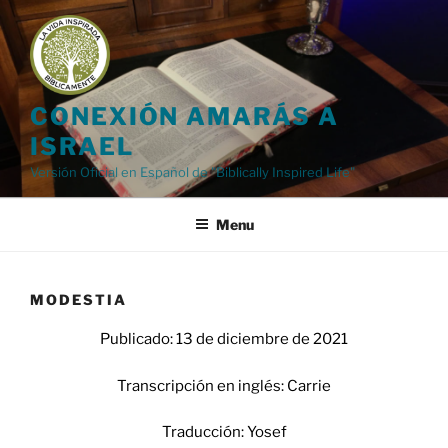
Skip
to
content
CONEXIÓN AMARÁS A
ISRAEL
Versión Oficial en Español de "Biblically Inspired Life"
Menu
MODESTIA
Publicado: 13 de diciembre
de 202
1
Transcripción en inglés: Carrie
Traducción: Yosef