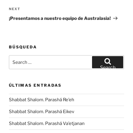
Next
NEXT
Post
¡Presentamos a nuestro equipo de Australasia!
BÚSQUEDA
Search
for:
Search
ÚLTIMAS ENTRADAS
Shabbat Shalom. Parashá Re’eh
Shabbat Shalom. Parashá Eikev
Shabbat Shalom. Parashá Va’etjanan