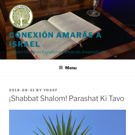
Skip
to
content
CONEXIÓN AMARÁS A
ISRAEL
Versión Oficial en Español de "Biblically Inspired Life"
Menu
POSTED
2018-08-31
BY
YOSEF
ON
¡Shabbat Shalom! Parashat Ki Tavo