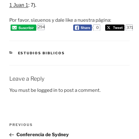
1 Juan 1
: 7).
Por favor, síguenos y dale like a nuestra página:
294
0
371
CATEGORIES
ESTUDIOS BIBLICOS
Leave a Reply
You must be
logged in
to post a comment.
Post
Previous
PREVIOUS
navigation
Post
Conferencia de Sydney