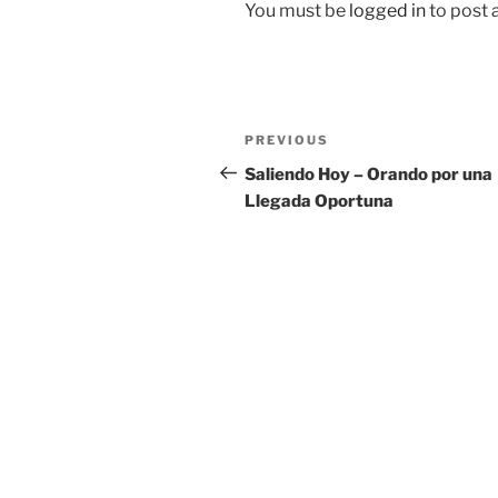
You must be
logged in
to post
Post
Previous
PREVIOUS
navigation
Post
Saliendo Hoy – Orando por una
Llegada Oportuna