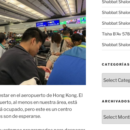
Shabbat Shalo
Shabbat Shalo
Shabbat Shalom
Tisha B’Av 57
Shabbat Shalo
CATEGORÍAS
Categorías
tar en el aeropuerto de Hong Kong. El
ARCHIVADO
uerto, al menos en nuestra área, está
 ocupado, pero este es un centro
Archivados
es son de esperarse.