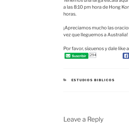
Tenemos una larga escala aqu
a las 8:10 pm hora de Hong Ko
horas.
¡Apreciamos mucho las oracion
vez que lleguemos a Australia!
Por favor, síguenos y dale like 
294
CATEGORIES
ESTUDIOS BIBLICOS
Leave a Reply