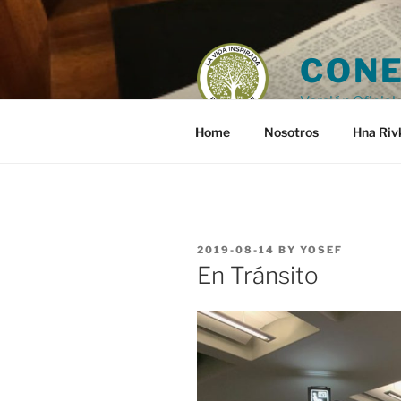
Skip
to
content
CONE
Versión Oficial 
Home
Nosotros
Hna Riv
POSTED
2019-08-14
BY
YOSEF
ON
En Tránsito