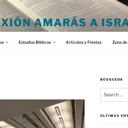
XIÓN AMARÁS A ISR
en Español de "Biblically Inspired Life"
ka
Estudios Bíblicos
Artículos y Fiestas
Zona de 
BÚSQUEDA
Search
for:
ÚLTIMAS EN