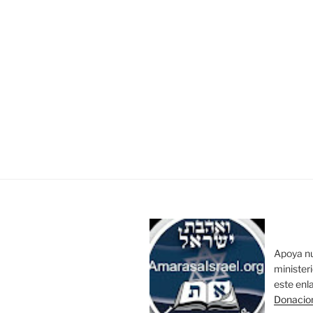
Apoya n
minister
este enl
Donacio