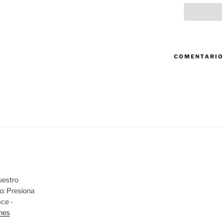
COMENTARIO
uestro
io: Presiona
ace -
nes