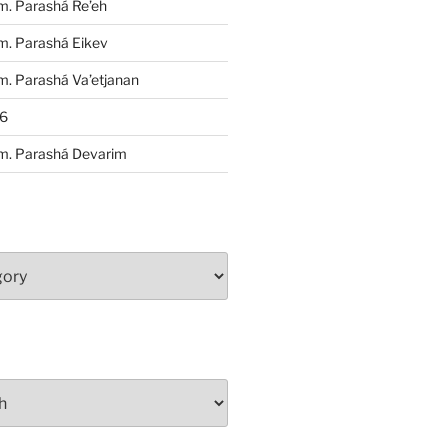
m. Parashá Re’eh
m. Parashá Eikev
. Parashá Va’etjanan
86
m. Parashá Devarim
S