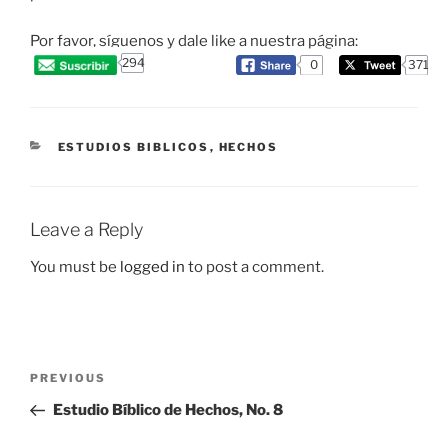
Por favor, síguenos y dale like a nuestra página:
294
0
371
CATEGORIES
ESTUDIOS BIBLICOS
,
HECHOS
Leave a Reply
You must be
logged in
to post a comment.
Post
Previous
PREVIOUS
navigation
Post
Estudio Bíblico de Hechos, No. 8