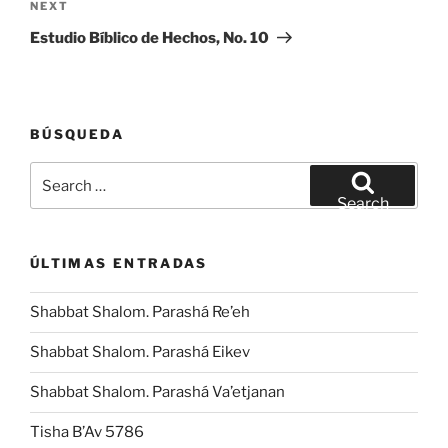
Next
NEXT
Post
Estudio Bíblico de Hechos, No. 10
BÚSQUEDA
Search
for:
Search
ÚLTIMAS ENTRADAS
Shabbat Shalom. Parashá Re’eh
Shabbat Shalom. Parashá Eikev
Shabbat Shalom. Parashá Va’etjanan
Tisha B’Av 5786