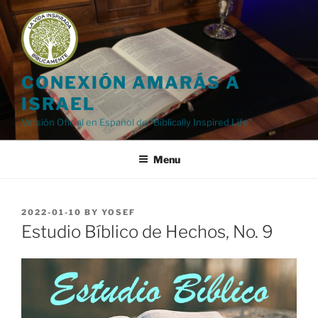
Skip
to
content
CONEXIÓN AMARÁS A
ISRAEL
Versión Oficial en Español de "Biblically Inspired Life"
Menu
POSTED
2022-01-10
BY
YOSEF
ON
Estudio Bíblico de Hechos, No. 9