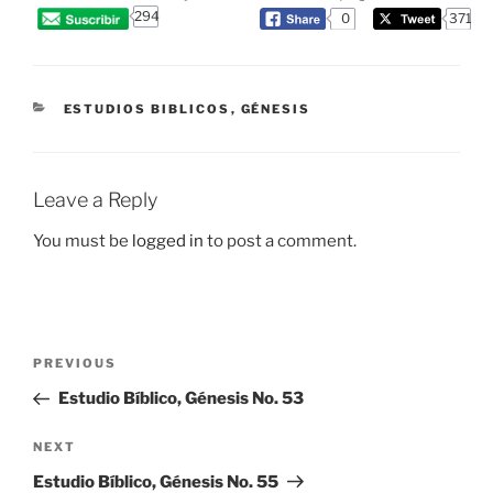
294
0
371
CATEGORIES
ESTUDIOS BIBLICOS
,
GÉNESIS
Leave a Reply
You must be
logged in
to post a comment.
Post
Previous
PREVIOUS
navigation
Post
Estudio Bíblico, Génesis No. 53
Next
NEXT
Post
Estudio Bíblico, Génesis No. 55