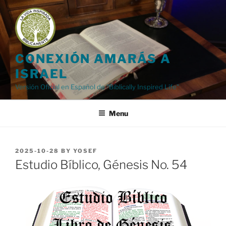
Skip
to
content
CONEXIÓN AMARÁS A
ISRAEL
Versión Oficial en Español de "Biblically Inspired Life"
Menu
POSTED
2025-10-28
BY
YOSEF
ON
Estudio Bíblico, Génesis No. 54