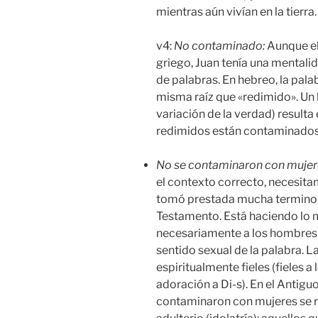
mientras aún vivían en la tierra.
v4:
No contaminado:
Aunque el 
griego, Juan tenía una mentali
de palabras. En hebreo, la pal
misma raíz que «redimido». Un l
variación de la verdad) result
redimidos están contaminados 
No se contaminaron con mujer
el contexto correcto, necesit
tomó prestada mucha terminolog
Testamento. Está haciendo lo m
necesariamente a los hombres q
sentido sexual de la palabra. L
espiritualmente fieles (fieles a
adoración a Di-s). En el Antig
contaminaron con mujeres se re