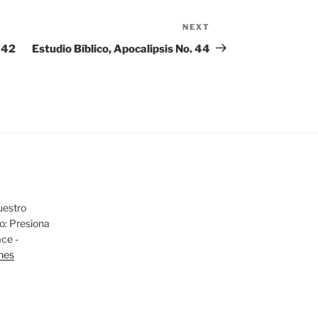
NEXT
Next
Post
. 42
Estudio Bíblico, Apocalipsis No. 44
uestro
io: Presiona
ace -
nes