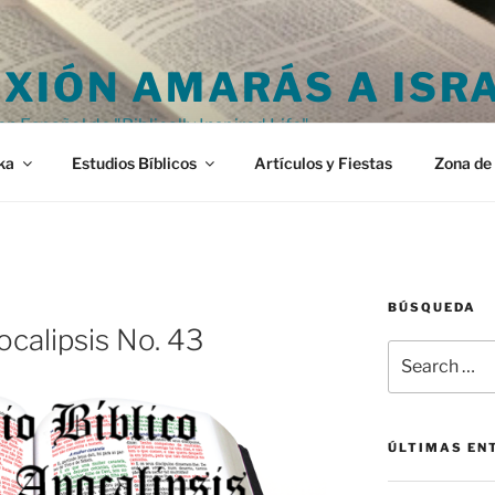
XIÓN AMARÁS A ISR
en Español de "Biblically Inspired Life"
ka
Estudios Bíblicos
Artículos y Fiestas
Zona de 
BÚSQUEDA
ocalipsis No. 43
Search
for:
ÚLTIMAS EN