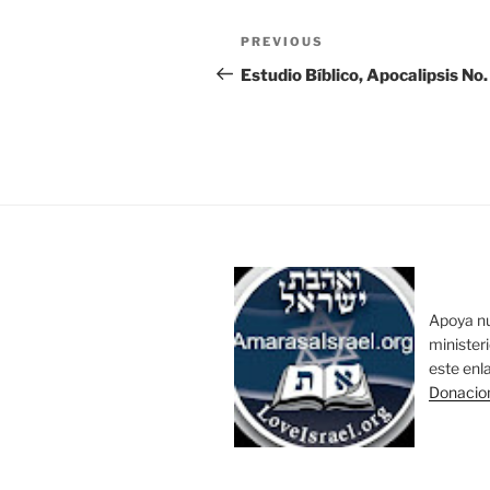
Post
Previous
PREVIOUS
navigation
Post
Estudio Bíblico, Apocalipsis No
Apoya n
minister
este enl
Donacio