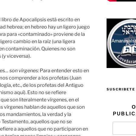
libro de Apocalipsis está escrito en
dad hebrea; en hebreo hay un ligero juego
abra para «contaminado» proviene de la
igero cambio en la raíz (una ligera
a en contaminación. Quienes no son
(y viceversa).
es… son vírgenes:
Para entender esto en
amos comprender a los profetas (Juan
ía, etc., de los profetas del Antiguo
SUSCRIBETE
ismo aquí). Esto no se refiere
ue son literalmente vírgenes, en el
as vírgenes hablan de aquellos que son
O
PUBLIC
 los mandamientos, la verdad y la
uo Testamento, aquellos que no se
fiere a aquellos que no participaron en