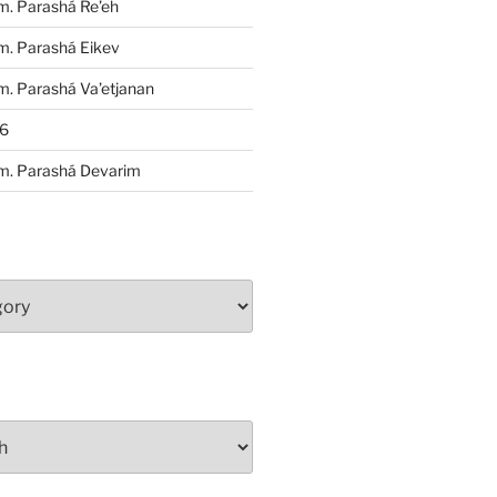
m. Parashá Re’eh
m. Parashá Eikev
. Parashá Va’etjanan
86
m. Parashá Devarim
S