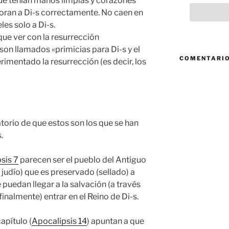
 que tenían manos limpias y corazones
doran a Di-s correctamente. No caen en
eles solo a Di-s.
que ver con la resurrección
 son llamados «primicias para Di-s y el
COMENTARIO
imentado la resurrección (es decir, los
torio de que estos son los que se han
.
sis 7
parecen ser el pueblo del Antiguo
 judío) que es preservado (sellado) a
e puedan llegar a la salvación (a través
inalmente) entrar en el Reino de Di-s.
apítulo (
Apocalipsis 14
) apuntan a que