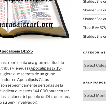
Shabbat Shalo
Shabbat Shalo
Shabbat Shalom
Tisha B’Av 57
Shabbat Shalo
Apocalipsis 14:2-5
CATEGORÍAS
Categorías
as» representa una gran multitud de
tribus y lenguas (
Apocalipsis 17:15
).
ugiere que se trata de un grupo
ionados en
Apocalipsis 7
. Los
ARCHIVADO
son específicamente personas de la
ece indicar que estos 144.000 parecen ser
Archivados
las naciones (el pueblo de Di-s que cree,
 su Señ-r y Salvador).