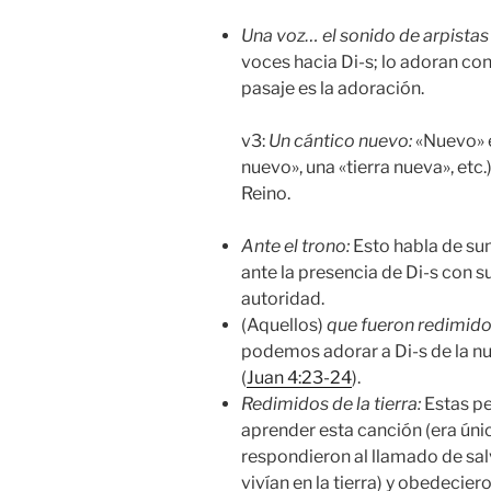
Una voz… el sonido de arpista
voces hacia Di-s; lo adoran con
pasaje es la adoración.
v3:
Un cántico nuevo:
«Nuevo» e
nuevo», una «tierra nueva», etc.
Reino.
Ante el trono:
Esto habla de su
ante la presencia de Di-s con 
autoridad.
(Aquellos)
que fueron redimido
podemos adorar a Di-s de la nu
(
Juan 4:23-24
).
Redimidos de la tierra:
Estas pe
aprender esta canción (era únic
respondieron al llamado de sal
vivían en la tierra) y obedecier