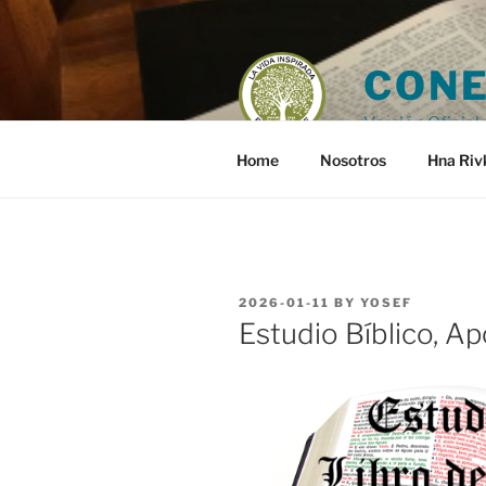
Skip
to
content
CONE
Versión Oficial 
Home
Nosotros
Hna Riv
POSTED
2026-01-11
BY
YOSEF
ON
Estudio Bíblico, Ap