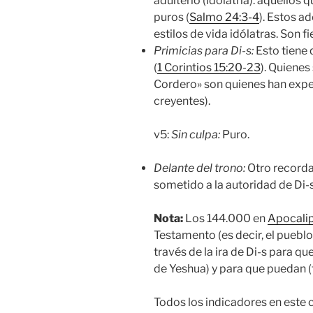
adulterio (idolatría): aquellos
puros (
Salmo 24:3-4
). Estos a
estilos de vida idólatras. Son fi
Primicias para Di-s:
Esto tiene 
(
1 Corintios 15:20-23
). Quienes
Cordero» son quienes han exper
creyentes).
v5:
Sin culpa:
Puro.
Delante del trono:
Otro recorda
sometido a la autoridad de Di-s
Nota:
Los 144.000 en
Apocalip
Testamento (es decir, el pueblo
través de la ira de Di-s para qu
de Yeshua) y para que puedan (f
Todos los indicadores en este c