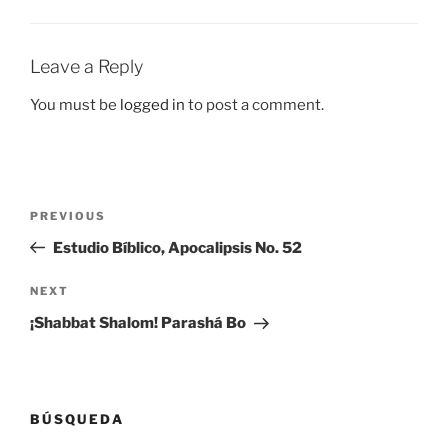
Leave a Reply
You must be
logged in
to post a comment.
Post
Previous
PREVIOUS
navigation
Post
Estudio Bíblico, Apocalipsis No. 52
Next
NEXT
Post
¡Shabbat Shalom! Parashá Bo
BÚSQUEDA