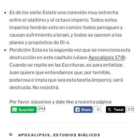
Es de los siete:
Existe una conexión muy estrecha
entre el séptimo y el octavo imperio. Todos estos
imperios tendrán esto en común: todos persiguen y
causan sufrimiento a Israel, y todos se oponen a los
planes y propósitos de Di-s.
Perdición:
Esta es la segunda vez que se menciona esta
destrucción en este capítulo (véase
Apocalipsis 17:8
).
Cuando se repite en las Escrituras, es para enfatizar.
Juan quiere que entendamos que, por temible,
poderosa e impía que sea esta bestia (imperio), será
destruida. No resistirá.
Por favor, síguenos y dale like a nuestra página:
294
0
371
CATEGORIES
APOCALIPSIS
,
ESTUDIOS BIBLICOS