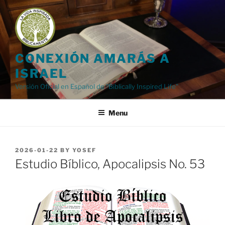
Skip
to
content
CONEXIÓN AMARÁS A
ISRAEL
Versión Oficial en Español de "Biblically Inspired Life"
Menu
POSTED
2026-01-22
BY
YOSEF
ON
Estudio Bíblico, Apocalipsis No. 53