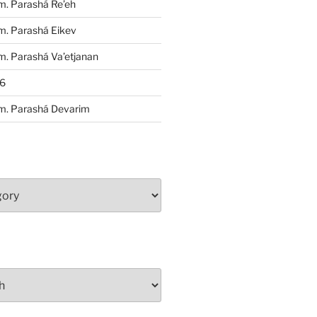
m. Parashá Re’eh
m. Parashá Eikev
. Parashá Va’etjanan
86
m. Parashá Devarim
S