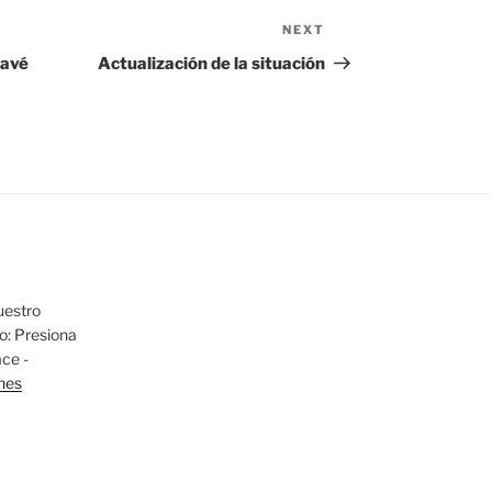
NEXT
Next
Post
zavé
Actualización de la situación
uestro
io: Presiona
ace -
nes