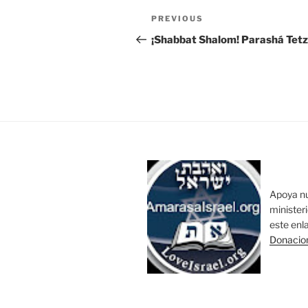
Post
Previous
PREVIOUS
navigation
Post
¡Shabbat Shalom! Parashá Tet
Apoya n
minister
este enl
Donacio