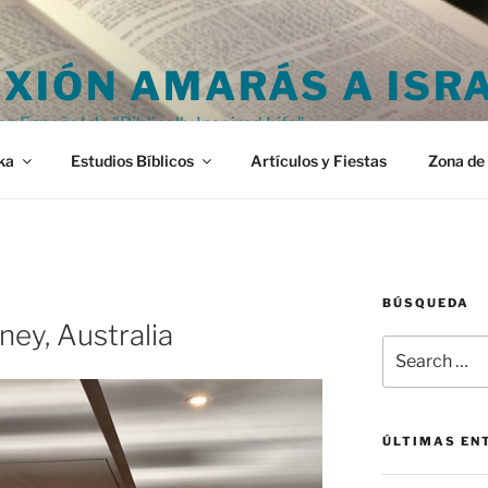
XIÓN AMARÁS A ISR
en Español de "Biblically Inspired Life"
ka
Estudios Bíblicos
Artículos y Fiestas
Zona de 
BÚSQUEDA
ney, Australia
Search
for:
ÚLTIMAS EN