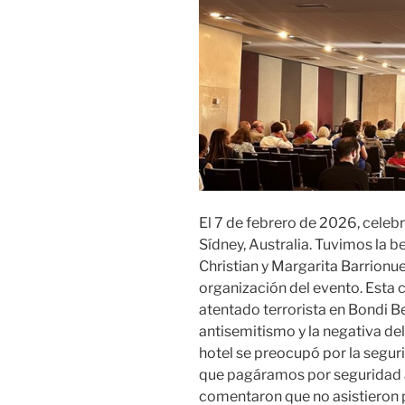
El 7 de febrero
de 202
6
, celeb
Sídney, Australia. Tuvimos la b
Christian y Margarita Barrionue
organización del evento. Esta 
atentado terrorista en Bondi B
antisemitismo y la negativa del
hotel se preocupó por la segur
que pagáramos por seguridad a
comentaron que no asistieron 