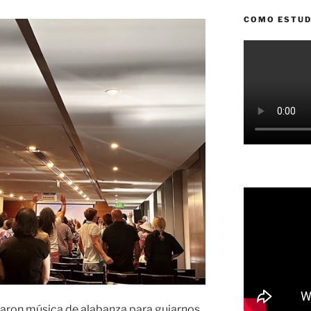
COMO ESTUD
naron música de alabanza para guiarnos