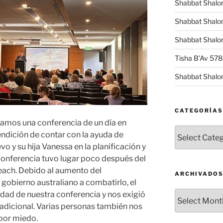
Shabbat Shalo
Shabbat Shalo
Shabbat Shalom
Tisha B’Av 57
Shabbat Shalo
CATEGORÍAS
ramos una conferencia de un día en
Categorías
endición de contar con la ayuda de
vo y su hija Vanessa en la planificación y
conferencia tuvo lugar poco después del
each. Debido al aumento del
ARCHIVADO
 gobierno australiano a combatirlo, el
Archivados
idad de nuestra conferencia y nos exigió
dicional. Varias personas también nos
por miedo.