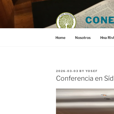
Skip
to
content
CONE
Versión Oficial 
Home
Nosotros
Hna Riv
POSTED
2026-03-03
BY
YOSEF
ON
Conferencia en Síd