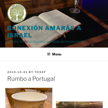
Skip
to
content
CONEXIÓN AMARÁS A
ISRAEL
Versión Oficial en Español de "Biblically Inspired Life"
Menu
POSTED
2019-10-01
BY
YOSEF
ON
Rumbo a Portugal