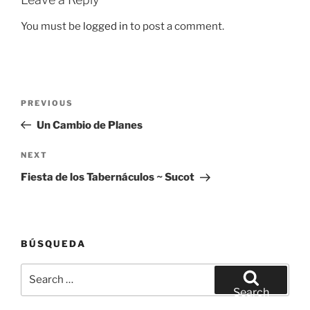
You must be
logged in
to post a comment.
Post
Previous
PREVIOUS
navigation
Post
Un Cambio de Planes
Next
NEXT
Post
Fiesta de los Tabernáculos ~ Sucot
BÚSQUEDA
Search
for:
Search