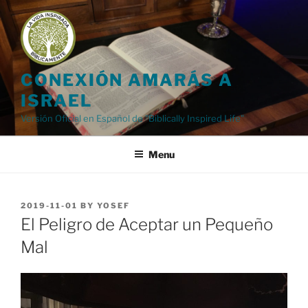
Skip
to
content
CONEXIÓN AMARÁS A
ISRAEL
Versión Oficial en Español de "Biblically Inspired Life"
Menu
POSTED
2019-11-01
BY
YOSEF
ON
El Peligro de Aceptar un Pequeño
Mal