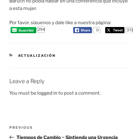
Baruch no podía hablar en una conferencia que incluye
a esta mujer.
Por favor, síguenos y dale like a nuestra página:
294
0
371
CATEGORIES
ACTUALIZACIÓN
Leave a Reply
You must be
logged in
to post a comment.
Post
Previous
PREVIOUS
navigation
Post
Tiempos de Cambio ~ Sintiendo una Urgencia