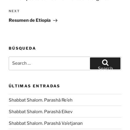
Next
NEXT
Post
Resumen de Etiopía
BÚSQUEDA
Search
for:
Search
ÚLTIMAS ENTRADAS
Shabbat Shalom. Parashá Re’eh
Shabbat Shalom. Parashá Eikev
Shabbat Shalom. Parashá Va’etjanan