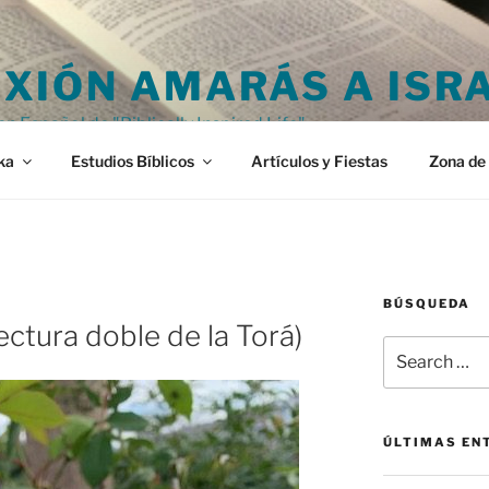
XIÓN AMARÁS A ISR
en Español de "Biblically Inspired Life"
ka
Estudios Bíblicos
Artículos y Fiestas
Zona de 
BÚSQUEDA
ectura doble de la Torá)
Search
for:
ÚLTIMAS EN