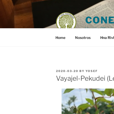
Skip
to
content
CONE
Versión Oficial 
Home
Nosotros
Hna Riv
POSTED
2020-03-20
BY
YOSEF
ON
Vayajel-Pekudei (L