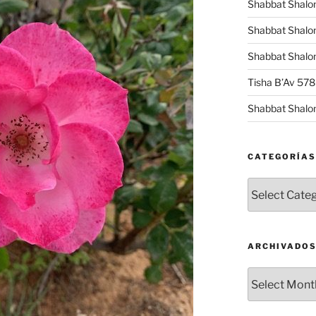
Shabbat Shalo
Shabbat Shalo
Shabbat Shalom
Tisha B’Av 57
Shabbat Shalo
CATEGORÍAS
Categorías
ARCHIVADO
Archivados