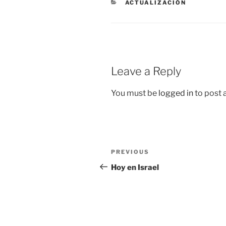
CATEGORIES
ACTUALIZACIÓN
Leave a Reply
You must be
logged in
to post
Post
Previous
PREVIOUS
navigation
Post
Hoy en Israel