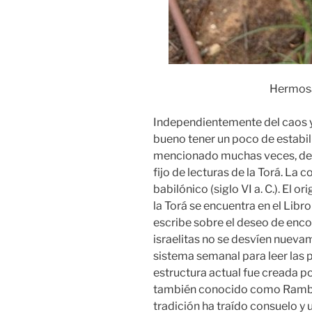
Hermosas
Independientemente del caos y
bueno tener un poco de estabi
mencionado muchas veces, dent
fijo de lecturas de la Torá. La 
babilónico (siglo VI a. C.). El o
la Torá se encuentra en el Libr
escribe sobre el deseo de enco
israelitas no se desvíen nueva
sistema semanal para leer las p
estructura actual fue creada
también conocido como Rambam
tradición ha traído consuelo y u