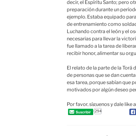
decir, el Espíritu Santo; pero 
preparación durante un períod
ejemplo. Estaba equipado para 
de entrenamiento como soldado,
Luchando contra el león y el os
necesarias para llevar la victori
fue llamado a la tarea de liberar
recibir honor, alimentar su orgul
El relato de la parte de la Tor
de personas que se dan cuenta 
esa tarea, porque sabían que po
motivados por algún deseo per
Por favor, síguenos y dale like 
294