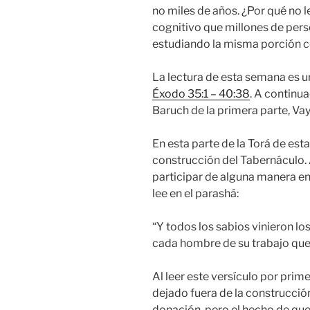
no miles de años. ¿Por qué no 
cognitivo que millones de per
estudiando la misma porción 
La lectura de esta semana es u
Éxodo 35:1 – 40:38
. A continu
Baruch de la primera parte, Vay
En esta parte de la Torá de es
construcción del Tabernáculo.
participar de alguna manera en
lee en el parashá:
“Y todos los sabios vinieron lo
cada hombre de su trabajo que
Al leer este versículo por pri
dejado fuera de la construcció
donación, pero el hecho de que 