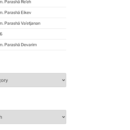
m. Parashá Re’eh
m. Parashá Eikev
. Parashá Va’etjanan
86
m. Parashá Devarim
S