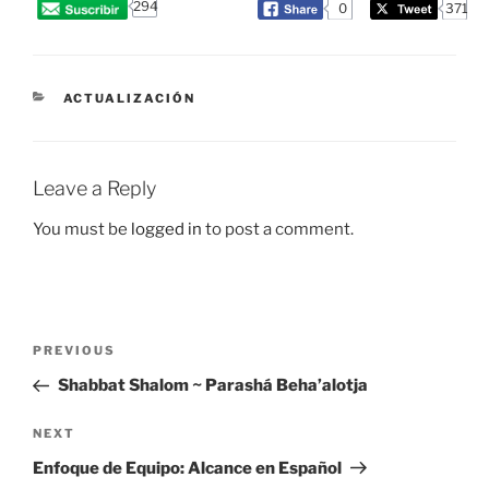
294
0
371
CATEGORIES
ACTUALIZACIÓN
Leave a Reply
You must be
logged in
to post a comment.
Post
Previous
PREVIOUS
navigation
Post
Shabbat Shalom ~ Parashá Beha’alotja
Next
NEXT
Post
Enfoque de Equipo: Alcance en Español