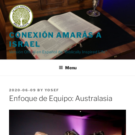
Skip
to
content
CONEXIÓN AMARÁS A
ISRAEL
Versión Oficial en Español de "Biblically Inspired Life"
Menu
POSTED
2020-06-09
BY
YOSEF
ON
Enfoque de Equipo: Australasia