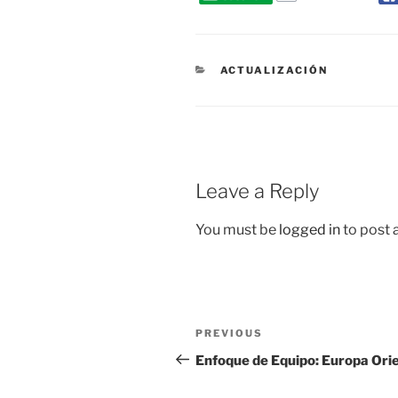
CATEGORIES
ACTUALIZACIÓN
Leave a Reply
You must be
logged in
to post
Post
Previous
PREVIOUS
navigation
Post
Enfoque de Equipo: Europa Ori