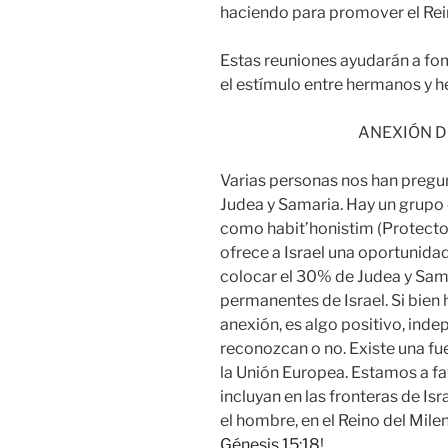
haciendo para promover el Rei
Estas reuniones ayudarán a fome
el estímulo entre hermanos y 
ANEXIÓN D
Varias personas nos han pregu
Judea y Samaria. Hay un grupo 
como habit’honistim (Protectore
ofrece a Israel una oportunid
colocar el 30% de Judea y Sama
permanentes de Israel. Si bien 
anexión, es algo positivo, ind
reconozcan o no. Existe una fu
la Unión Europea. Estamos a fa
incluyan en las fronteras de Is
el hombre, en el Reino del Mile
Génesis 15:18
!