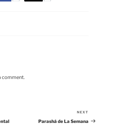
 a comment.
NEXT
Next
Post
ental
Parashá de La Semana