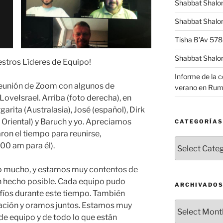
Shabbat Shalo
Shabbat Shalom
Tisha B’Av 57
Shabbat Shalo
stros Líderes de Equipo!
Informe de la 
reunión de Zoom con algunos de
verano en Rum
oveIsrael. Arriba (foto derecha), en
garita (Australasia), José (español), Dirk
 Oriental) y Baruch y yo. Apreciamos
CATEGORÍAS
on el tiempo para reunirse,
Categorías
00 am para él).
do mucho, y estamos muy contentos de
an hecho posible. Cada equipo pudo
ARCHIVADO
afíos durante este tiempo. También
Archivados
ación y oramos juntos. Estamos muy
de equipo y de todo lo que están