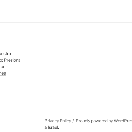
uestro
io: Presiona
ace -
nes
Privacy Policy
Proudly powered by WordPre