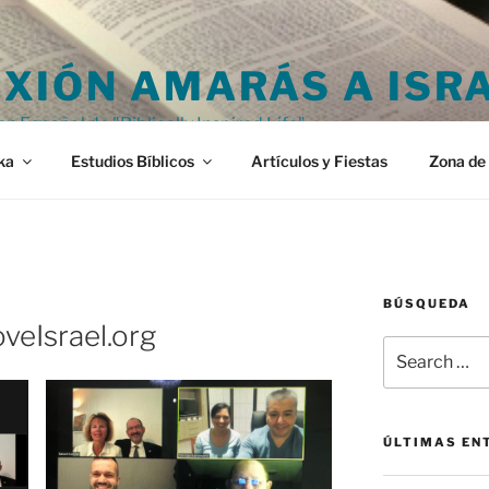
XIÓN AMARÁS A ISR
en Español de "Biblically Inspired Life"
ka
Estudios Bíblicos
Artículos y Fiestas
Zona de 
BÚSQUEDA
veIsrael.org
Search
for:
ÚLTIMAS EN