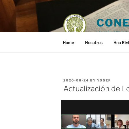
Skip
to
content
CONE
Versión Oficial 
Home
Nosotros
Hna Riv
POSTED
2020-06-24
BY
YOSEF
ON
Actualización de Lo