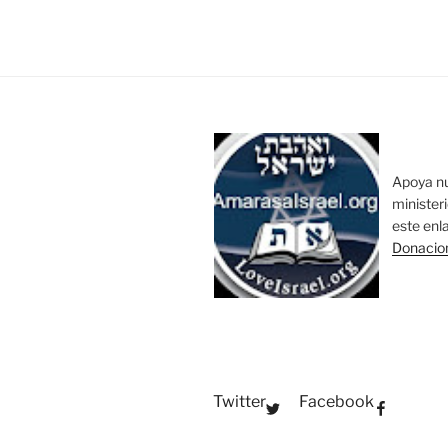
Apoya n
minister
este enl
Donacio
Twitter
Facebook