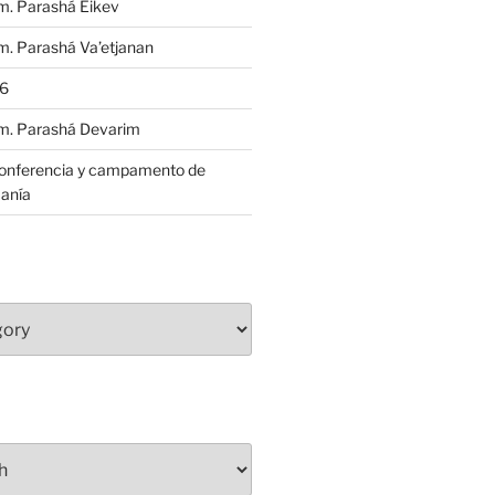
m. Parashá Eikev
. Parashá Va’etjanan
86
m. Parashá Devarim
conferencia y campamento de
anía
S