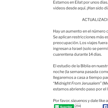
Estamos en Eilat por unos días
videos desde aquí. ¡Han sido d
ACTUALIZACI
Hay un aumento en el número de
Se aplican restricciones más es
preocupación. Los viajes fuera 
ingresan a Israel (solo se pe
cuarentena durante 14 días.
El estudio de la Biblia en nues
noche (la semana pasada come
llegaremos a casa a tiempo par
“
Midnight From Jerusalem
” (M
estamos abriendo paso por el l
Por favor, síguenos y dale like 
294