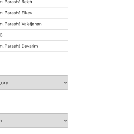
m. Parashá Re’eh
m. Parashá Eikev
. Parashá Va’etjanan
86
m. Parashá Devarim
S