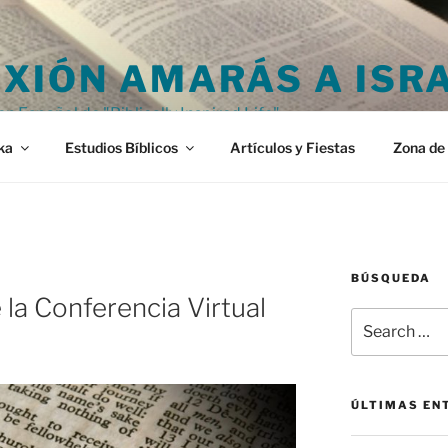
XIÓN AMARÁS A ISR
en Español de "Biblically Inspired Life"
ka
Estudios Bíblicos
Artículos y Fiestas
Zona de 
BÚSQUEDA
 la Conferencia Virtual
Search
for:
ÚLTIMAS EN