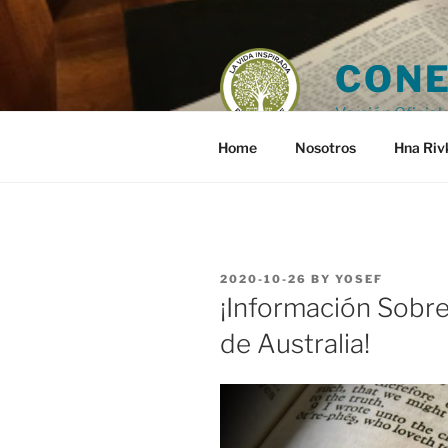
Skip
to
content
CONE
Versión Oficial 
Home
Nosotros
Hna Riv
POSTED
2020-10-26
BY
YOSEF
ON
¡Información Sobre
de Australia!