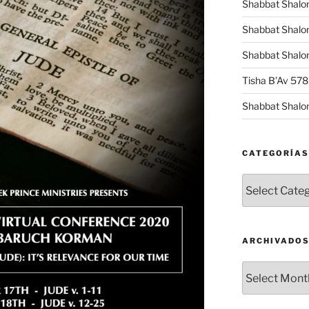
Shabbat Shalo
Shabbat Shalo
Shabbat Shalom
Tisha B’Av 57
Shabbat Shalo
CATEGORÍAS
Categorías
ARCHIVADO
Archivados