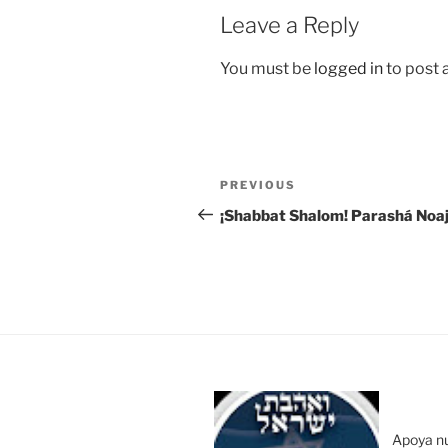
Leave a Reply
You must be
logged in
to post
Post
Previous
PREVIOUS
navigation
Post
¡Shabbat Shalom! Parashá Noa
Apoya n