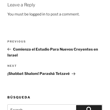
Leave a Reply
You must be
logged in
to post a comment.
Post
Previous
PREVIOUS
navigation
Post
Comienza el Estudio Para Nuevos Creyentes en
Israel
Next
NEXT
Post
¡Shabbat Shalom! Parashá Tetzavé
BÚSQUEDA
Search