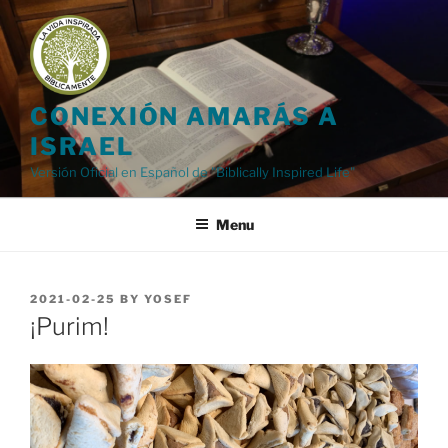
Skip
to
content
CONEXIÓN AMARÁS A
ISRAEL
Versión Oficial en Español de "Biblically Inspired Life"
Menu
POSTED
2021-02-25
BY
YOSEF
ON
¡Purim!