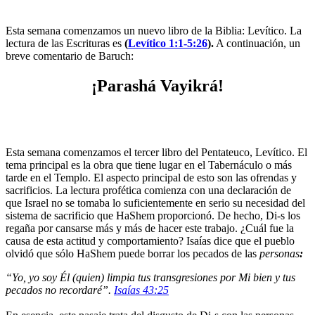
Esta semana comenzamos un nuevo libro de la Biblia: Levítico. La
lectura de las Escrituras es
(
Levítico 1:1-5:26
).
A continuación, un
breve comentario de Baruch:
¡Parashá Vayikrá!
Esta semana comenzamos el tercer libro del Pentateuco, Levítico. El
tema principal es la obra que tiene lugar en el Tabernáculo o más
tarde en el Templo. El aspecto principal de esto son las ofrendas y
sacrificios. La lectura profética comienza con una declaración de
que Israel no se tomaba lo suficientemente en serio su necesidad del
sistema de sacrificio que HaShem proporcionó. De hecho, Di-s los
regaña por cansarse más y más de hacer este trabajo. ¿Cuál fue la
causa de esta actitud y comportamiento? Isaías dice que el pueblo
olvidó que sólo HaShem puede borrar los pecados de las
personas
:
“Yo, yo soy Él (quien) limpia tus transgresiones por Mi bien y tus
pecados no recordaré”.
Isaías 43:25