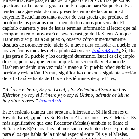
En esencia, este pasaje trata del disgusto de Di-s con las personas
que toman a la ligera la gracia que Él dispone para Su pueblo. Esta
tendencia sigue estando muy presente dentro de la comunidad
creyente. Escuchamos tanto acerca de esta gracia que produce el
perdón de los pecados que a menudo lo damos por sentado. El
capítulo cuarenta y tres de Isaías termina informando al lector que tal
comportamiento provocará el severo castigo de HaShem. Aunque
HaShem disciplina a Su pueblo, observa cómo inmediatamente
después de prometer este juicio Se mueve para consolar al pueblo en
los versículos iniciales del capítulo 44 (véase
Isaías 43:1-4
)
.
Sí, Di-
s juzgará a Su pueblo y los castigará duramente, Israel es el ejemplo
de esto, pero hay que recordar que la misericordia y el amor de
Hashem tenderán una vez más la mano a Su pueblo ofreciéndoles
perdón y redención. Es muy significativo que en la siguiente sección
de la haftará se habla de Di-s en los términos de que Él es,
“Así dice el Señ-r, Rey de Israel, y Su Redentor-el Señ-r de Los
Ejércitos, yo soy el Primero y yo soy el Último, además de Mí no
hay otros dioses.”
Isaías 44:6
Este versículo plantea una pregunta interesante. Si HaShem es el
Rey de Israel, ¿quién es Su Redentor? La respuesta es El Mesías. Es
más significativo que este Redentor (Mesías) también se llame el
Señ-r de los Ejércitos. Los rabinos son conscientes de este problema
para ellos que habla de la unidad especial entre Di-s y el Mesías.