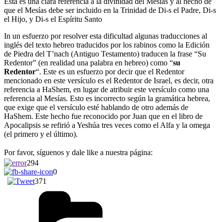
Esta es una clara referencia a la divinidad del Mesías y al hecho de
que el Mesías debe ser incluido en la Trinidad de Di-s el Padre, Di-s
el Hijo, y Di-s el Espíritu Santo
In un esfuerzo por resolver esta dificultad algunas traducciones al
inglés del texto hebreo traducidos por los rabinos como la Edición
de Piedra del T’nach (Antiguo Testamento) traducen la frase “Su
Redentor” (en realidad una palabra en hebreo) como “
su
Redentor
“. Este es un esfuerzo por decir que el Redentor
mencionado en este versículo es el Redentor de Israel, es decir, otra
referencia a HaShem, en lugar de atribuir este versículo como una
referencia al Mesías. Esto es incorrecto según la gramática hebrea,
que exige que el versículo esté hablando de otro además de
HaShem. Este hecho fue reconocido por Juan que en el libro de
Apocalipsis se refirió a Yeshúa tres veces como el Alfa y la omega
(el primero y el último).
Por favor, síguenos y dale like a nuestra página:
294
0
371
Categories