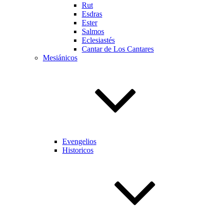
Rut
Esdras
Ester
Salmos
Eclesiastés
Cantar de Los Cantares
Mesiánicos
Evengelios
Historicos