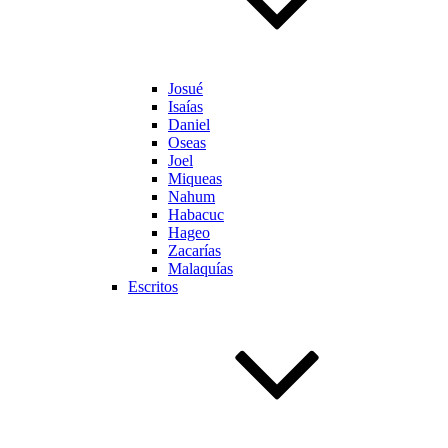
Josué
Isaías
Daniel
Oseas
Joel
Miqueas
Nahum
Habacuc
Hageo
Zacarías
Malaquías
Escritos