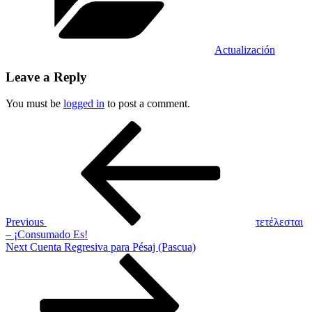
Actualización
Leave a Reply
You must be
logged in
to post a comment.
Post
Previous
Post
navigation
Previous
τετέλεσται
– ¡Consumado Es!
Next
Next
Cuenta Regresiva para Pésaj (Pascua)
Post