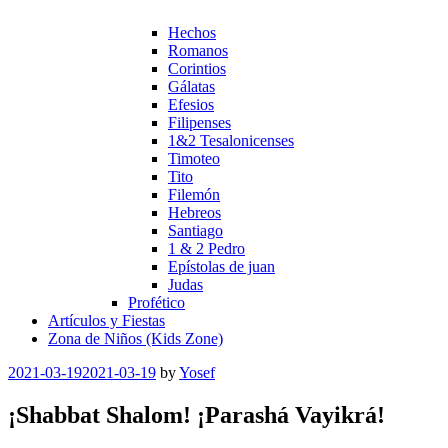
Hechos
Romanos
Corintios
Gálatas
Efesios
Filipenses
1&2 Tesalonicenses
Timoteo
Tito
Filemón
Hebreos
Santiago
1 & 2 Pedro
Epístolas de juan
Judas
Profético
Artículos y Fiestas
Zona de Niños (Kids Zone)
Posted
2021-03-19
2021-03-19
by
Yosef
on
¡Shabbat Shalom! ¡Parashá Vayikrá!