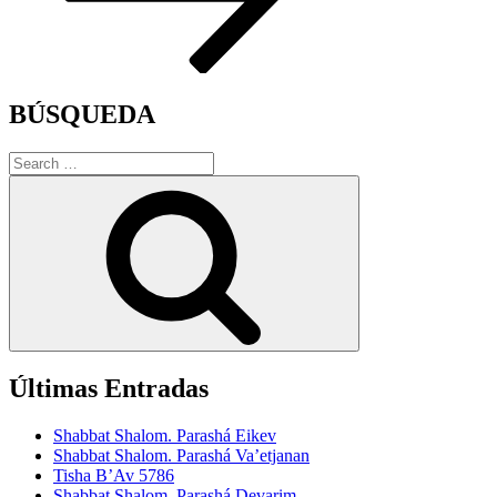
BÚSQUEDA
Search
for:
Search
Últimas Entradas
Shabbat Shalom. Parashá Eikev
Shabbat Shalom. Parashá Va’etjanan
Tisha B’Av 5786
Shabbat Shalom. Parashá Devarim