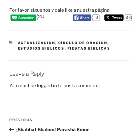
Por favor, síguenos y dale like a nuestra página:
294
0
371
CATEGORIES
ACTUALIZACIÓN
,
CÍRCULO DE ORACIÓN
,
ESTUDIOS BIBLICOS
,
FIESTAS BÍBLICAS
Leave a Reply
You must be
logged in
to post a comment.
Post
Previous
PREVIOUS
navigation
Post
¡Shabbat Shalom! Parashá Emor