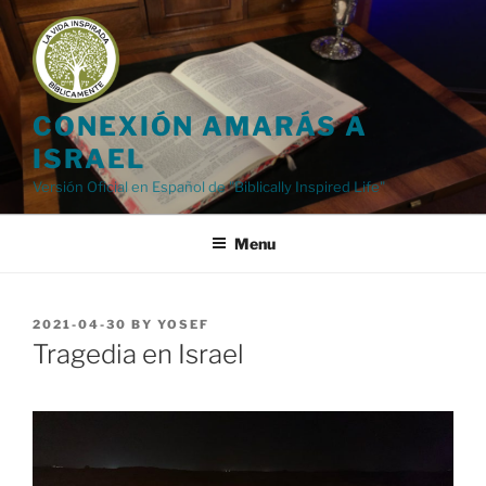
Skip
to
content
CONEXIÓN AMARÁS A
ISRAEL
Versión Oficial en Español de "Biblically Inspired Life"
Menu
POSTED
2021-04-30
BY
YOSEF
ON
Tragedia en Israel