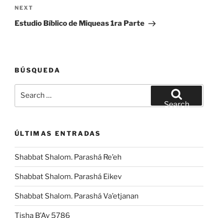
Next
NEXT
Post
Estudio Bíblico de Miqueas 1ra Parte
BÚSQUEDA
Search
for:
Search
ÚLTIMAS ENTRADAS
Shabbat Shalom. Parashá Re’eh
Shabbat Shalom. Parashá Eikev
Shabbat Shalom. Parashá Va’etjanan
Tisha B’Av 5786