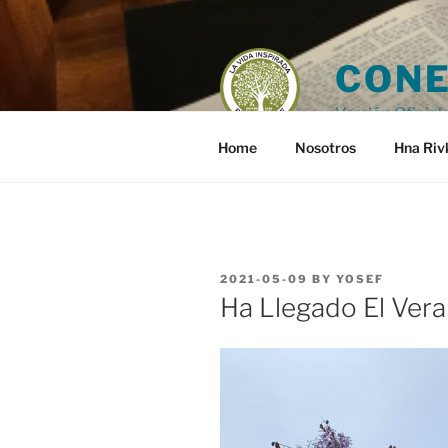
Skip
to
content
CONE
Versión Oficial 
Home
Nosotros
Hna Riv
POSTED
2021-05-09
BY
YOSEF
ON
Ha Llegado El Veran