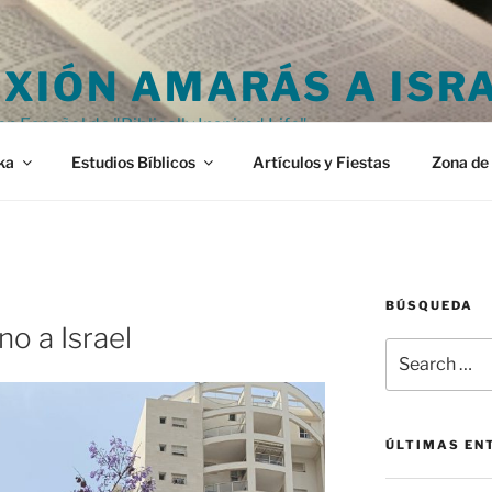
XIÓN AMARÁS A ISR
en Español de "Biblically Inspired Life"
ka
Estudios Bíblicos
Artículos y Fiestas
Zona de 
BÚSQUEDA
o a Israel
Search
for:
ÚLTIMAS EN