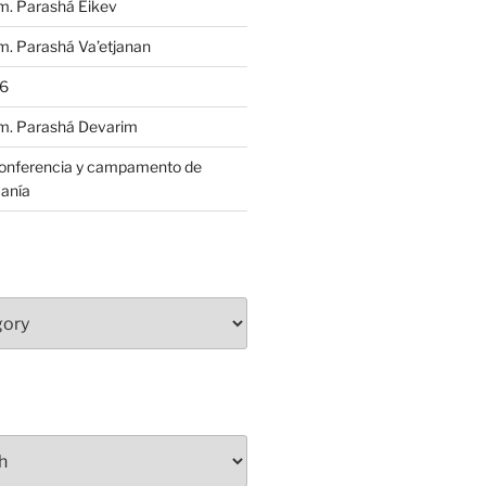
m. Parashá Eikev
. Parashá Va’etjanan
86
m. Parashá Devarim
conferencia y campamento de
anía
S