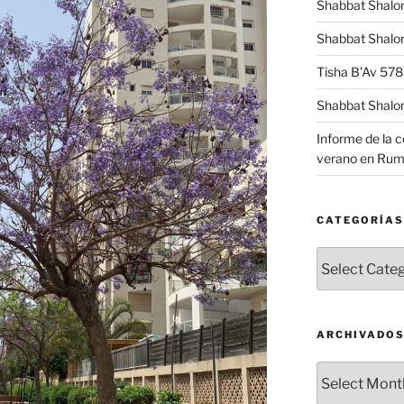
Shabbat Shalo
Shabbat Shalom
Tisha B’Av 57
Shabbat Shalo
Informe de la 
verano en Rum
CATEGORÍAS
Categorías
ARCHIVADO
Archivados