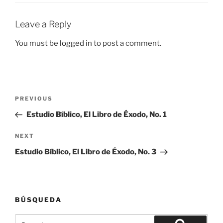
Leave a Reply
You must be
logged in
to post a comment.
Post
Previous
PREVIOUS
navigation
Post
Estudio Bíblico, El Libro de Éxodo, No. 1
Next
NEXT
Post
Estudio Bíblico, El Libro de Éxodo, No. 3
BÚSQUEDA
Search