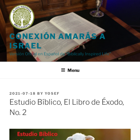
Skip
to
content
CONEXIÓN AMARÁS A
ISRAEL
Versión Oficial en Español de "Biblically Inspired Life"
Menu
POSTED
2021-07-18
BY
YOSEF
ON
Estudio Bíblico, El Libro de Éxodo,
No. 2