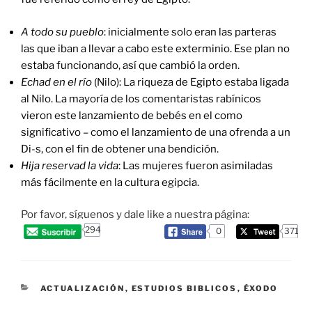
A todo su pueblo
: inicialmente solo eran las parteras
las que iban a llevar a cabo este exterminio. Ese plan no
estaba funcionando, así que cambió la orden.
Echad en el río
(Nilo): La riqueza de Egipto estaba ligada
al Nilo. La mayoría de los comentaristas rabínicos
vieron este lanzamiento de bebés en el como
significativo – como el lanzamiento de una ofrenda a un
Di-s, con el fin de obtener una bendición.
Hija reservad la vida
: Las mujeres fueron asimiladas
más fácilmente en la cultura egipcia.
Por favor, síguenos y dale like a nuestra página:
294
0
371
CATEGORIES
ACTUALIZACIÓN
,
ESTUDIOS BIBLICOS
,
ÉXODO