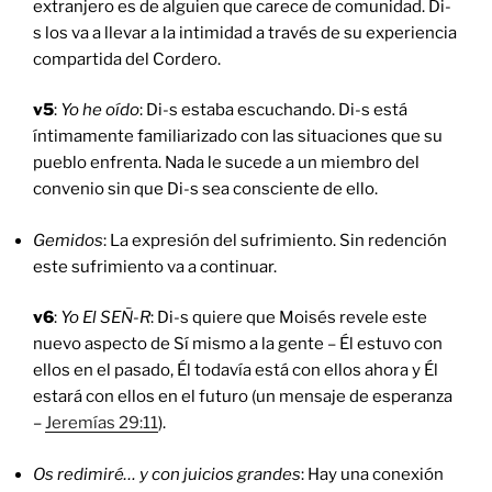
extranjero es de alguien que carece de comunidad. Di-
s los va a llevar a la intimidad a través de su experiencia
compartida del Cordero.
v5
:
Yo he oído
: Di-s estaba escuchando. Di-s está
íntimamente familiarizado con las situaciones que su
pueblo enfrenta. Nada le sucede a un miembro del
convenio sin que Di-s sea consciente de ello.
Gemidos
: La expresión del sufrimiento. Sin redención
este sufrimiento va a continuar.
v6
:
Yo El SEÑ-R
: Di-s quiere que Moisés revele este
nuevo aspecto de Sí mismo a la gente – Él estuvo con
ellos en el pasado, Él todavía está con ellos ahora y Él
estará con ellos en el futuro (un mensaje de esperanza
–
Jeremías 29:11
).
Os redimiré… y con juicios grandes
: Hay una conexión