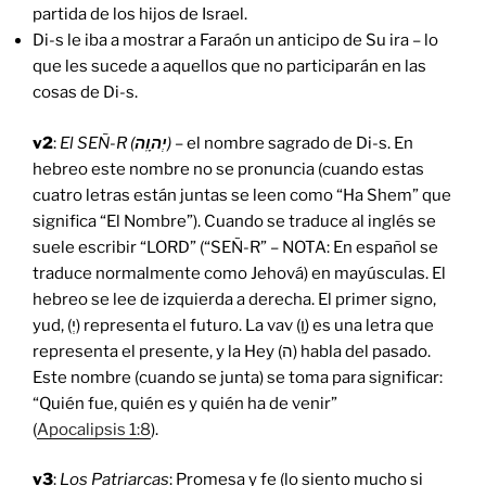
partida de los hijos de Israel.
Di-s le iba a mostrar a Faraón un anticipo de Su ira – lo
que les sucede a aquellos que no participarán en las
cosas de Di-s.
v2
:
El SEÑ-R (
יְהוָֽה
)
– el nombre sagrado de Di-s. En
hebreo este nombre no se pronuncia (cuando estas
cuatro letras están juntas se leen como “Ha Shem” que
significa “El Nombre”). Cuando se traduce al inglés se
suele escribir “LORD” (“SEÑ-R” – NOTA: En español se
traduce normalmente como Jehová) en mayúsculas. El
hebreo se lee de izquierda a derecha. El primer signo,
yud, (יְ) representa el futuro. La vav (וָֽ) es una letra que
representa el presente, y la Hey (ה) habla del pasado.
Este nombre (cuando se junta) se toma para significar:
“Quién fue, quién es y quién ha de venir”
(
Apocalipsis 1:8
).
v3
:
Los Patriarcas
: Promesa y fe (lo siento mucho si