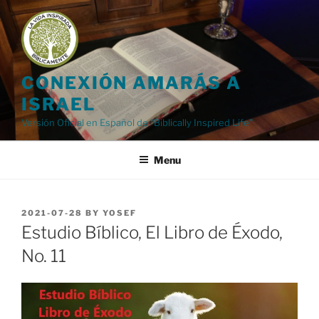
Skip
to
content
CONEXIÓN AMARÁS A
ISRAEL
Versión Oficial en Español de "Biblically Inspired Life"
Menu
POSTED
2021-07-28
BY
YOSEF
ON
Estudio Bíblico, El Libro de Éxodo,
No. 11