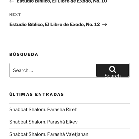
Estudio Bíblico, El Libro de Éxodo, No. 10
Next
NEXT
Post
Estudio Bíblico, El Libro de Éxodo, No. 12
BÚSQUEDA
Search
for:
Search
ÚLTIMAS ENTRADAS
Shabbat Shalom. Parashá Re’eh
Shabbat Shalom. Parashá Eikev
Shabbat Shalom. Parashá Va’etjanan