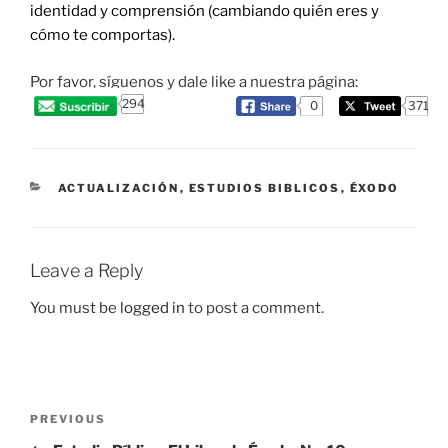
identidad y comprensión (cambiando quién eres y
cómo te comportas).
Por favor, síguenos y dale like a nuestra página:
294
0
371
CATEGORIES
ACTUALIZACIÓN
,
ESTUDIOS BIBLICOS
,
ÉXODO
Leave a Reply
You must be
logged in
to post a comment.
Post
Previous
PREVIOUS
navigation
Post