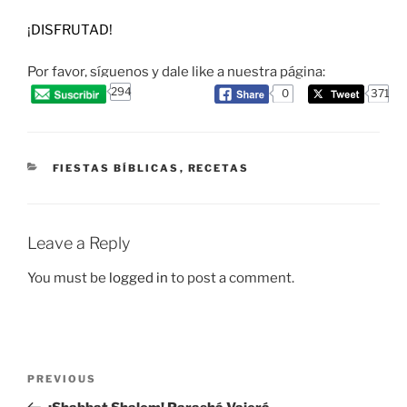
¡DISFRUTAD!
Por favor, síguenos y dale like a nuestra página:
294
0
371
CATEGORIES
FIESTAS BÍBLICAS
,
RECETAS
Leave a Reply
You must be
logged in
to post a comment.
Post
Previous
PREVIOUS
navigation
Post