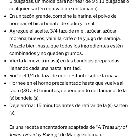
5 pulgadas, un molde para hornear
de 9
x 13 pulgadas o
cualquier sartén equivalente en tamaño)
En un tazón grande, combine la harina, el polvo de
hornear, el bicarbonato de sodio y la sal.
Agregue el aceite, 3/4 taza de miel, azúcar, azúcar
morena, huevos, vainilla, café o té y jugo de naranja.
Mezcle bien, hasta que todos los ingredientes estén
combinados y no queden grumos.
Vierta la mezcla (masa) en las bandejas preparadas,
llenando cada una hasta la mitad.
Rocíe el 1/4 de taza de miel restante sobre la masa.
Hornee en el horno precalentado hasta que vuelva al
tacto (30 a 60 minutos, dependiendo del tamaño de la
(s) bandeja (s).
Deje enfriar 15 minutos antes de retirar de la (s) sartén
(s).
Es una receta encantadora adaptada de “
A Treasury of
Jewish Holiday Baking
” de Marcy Goldman.