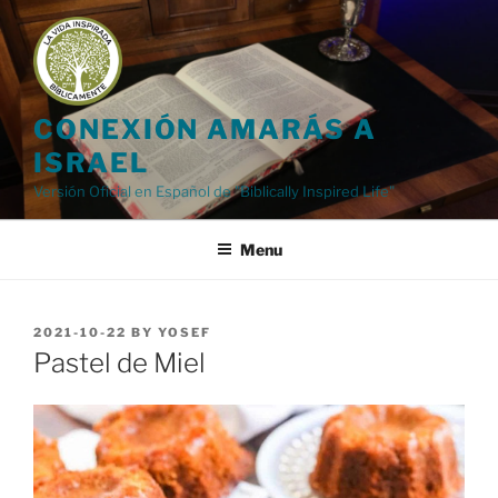
Skip
to
content
CONEXIÓN AMARÁS A
ISRAEL
Versión Oficial en Español de "Biblically Inspired Life"
Menu
POSTED
2021-10-22
BY
YOSEF
ON
Pastel de Miel