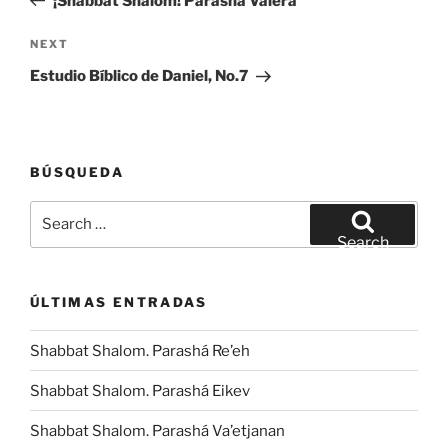
¡Shabbat Shalom! Parashá Vaierá
Next
NEXT
Post
Estudio Bíblico de Daniel, No.7
BÚSQUEDA
Search
for:
Search
ÚLTIMAS ENTRADAS
Shabbat Shalom. Parashá Re’eh
Shabbat Shalom. Parashá Eikev
Shabbat Shalom. Parashá Va’etjanan