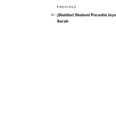
Post
Previous
PREVIOUS
navigation
Post
¡Shabbat Shalom! Parashá Jaye
Sarah