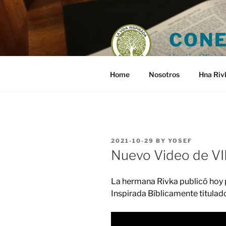
Skip
to
content
CONE
Versión Oficial 
Home
Nosotros
Hna Riv
POSTED
2021-10-29
BY
YOSEF
ON
Nuevo Video de VI
La hermana Rivka publicó hoy 
Inspirada Bíblicamente titulad