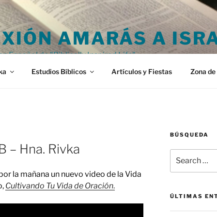
XIÓN AMARÁS A ISR
en Español de "Biblically Inspired Life"
ka
Estudios Bíblicos
Artículos y Fiestas
Zona de 
BÚSQUEDA
B – Hna. Rivka
Search
for:
por la mañana un nuevo video de la Vida
o,
Cultivando Tu Vida de Oración
.
ÚLTIMAS EN