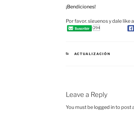
¡Bendiciones!
Por favor, síguenos y dale like 
294
CATEGORIES
ACTUALIZACIÓN
Leave a Reply
You must be
logged in
to post