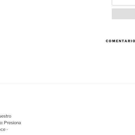
COMENTARIO
uestro
io: Presiona
ace -