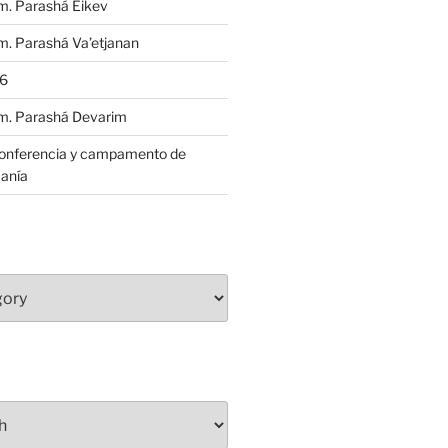
m. Parashá Eikev
. Parashá Va’etjanan
86
m. Parashá Devarim
conferencia y campamento de
anía
S