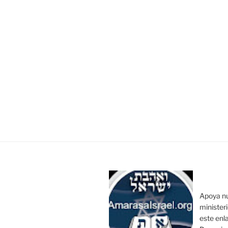
Apoya n
minister
este enl