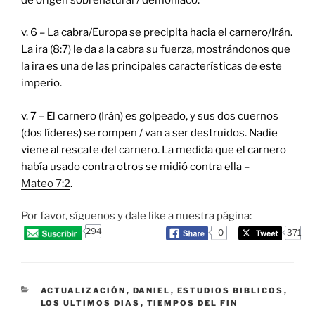
v. 6 – La cabra/Europa se precipita hacia el carnero/Irán.
La ira (8:7) le da a la cabra su fuerza, mostrándonos que
la ira es una de las principales características de este
imperio.
v. 7 – El carnero (Irán) es golpeado, y sus dos cuernos
(dos líderes) se rompen / van a ser destruidos. Nadie
viene al rescate del carnero. La medida que el carnero
había usado contra otros se midió contra ella –
Mateo 7:2
.
Por favor, síguenos y dale like a nuestra página:
294
0
371
CATEGORIES
ACTUALIZACIÓN
,
DANIEL
,
ESTUDIOS BIBLICOS
,
LOS ULTIMOS DIAS
,
TIEMPOS DEL FIN