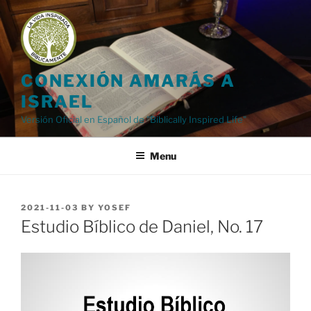
Skip
to
content
CONEXIÓN AMARÁS A
ISRAEL
Versión Oficial en Español de "Biblically Inspired Life"
Menu
POSTED
2021-11-03
BY
YOSEF
ON
Estudio Bíblico de Daniel, No. 17