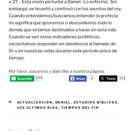
v. 27 – Esta visión perturbó a Daniel. Lo enfermó. Sin
embargo, se levantó y continuó con los asuntos del rey.
Cuando entendemos/buscamos entender la profecía
no significa que ignoremos o descuidemos todo lo
demás que estamos destinados a hacer en esta vida.
Cuando se ven estos indicadores proféticos,
necesitamos responder en obediencia al llamado de
Di-s en nuestras vidas durante este período único de
tiempo.
Por favor, síguenos y dale like a nuestra página:
294
0
371
CATEGORIES
ACTUALIZACIÓN
,
DANIEL
,
ESTUDIOS BIBLICOS
,
LOS ULTIMOS DIAS
,
TIEMPOS DEL FIN