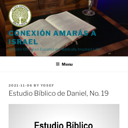
Skip
to
content
CONEXIÓN AMARÁS A
ISRAEL
Versión Oficial en Español de "Biblically Inspired Life"
Menu
POSTED
2021-11-06
BY
YOSEF
ON
Estudio Bíblico de Daniel, No. 19