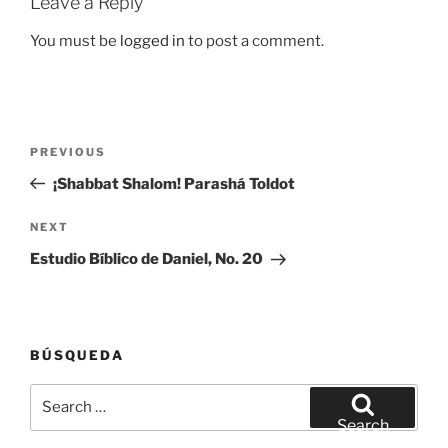
Leave a Reply
You must be
logged in
to post a comment.
Post
Previous
PREVIOUS
navigation
Post
¡Shabbat Shalom! Parashá Toldot
Next
NEXT
Post
Estudio Bíblico de Daniel, No. 20
BÚSQUEDA
Search
for:
Search