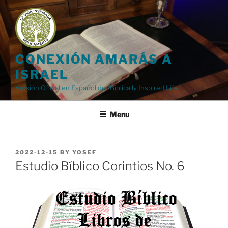
Skip
to
content
CONEXIÓN AMARÁS A
ISRAEL
Versión Oficial en Español de "Biblically Inspired Life"
Menu
POSTED
2022-12-15
BY
YOSEF
ON
Estudio Bíblico Corintios No. 6