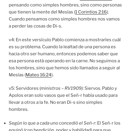
pensando como simples hombres, sino como personas
que tienen la mente del Mesías (
1 Corintios 2:16
).
Cuando pensamos como simples hombres nos vamos
a perder las cosas de Di-s.
v4: En este versículo Pablo comienza a mostrarles cuál
es su problema. Cuando la lealtad de una persona es
hacia otro ser humano, entonces podemos saber que
esa persona está operando en la carne. No seguimos a
los hombres, sino que hemos sido llamados a seguir al
Mesías (
Mateo 16:24
).
v5: Servidores (
ministros – RV1909)
: Siervos. Pablo y
Apolos eran solo vasos que el Señ-r había usado para
llevar a otros a la fe. No eran Di-s sino simples
hombres.
Según lo que a cada uno concedió el Señ-r
: El Señ-r los
equipó (con bendición, poder y habilidad) para que