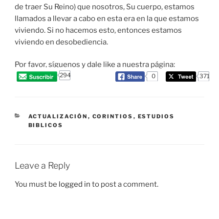
de traer Su Reino) que nosotros, Su cuerpo, estamos
llamados a llevar a cabo en esta era en la que estamos
viviendo. Si no hacemos esto, entonces estamos
viviendo en desobediencia.
Por favor, síguenos y dale like a nuestra página:
294
0
371
CATEGORIES
ACTUALIZACIÓN
,
CORINTIOS
,
ESTUDIOS
BIBLICOS
Leave a Reply
You must be
logged in
to post a comment.