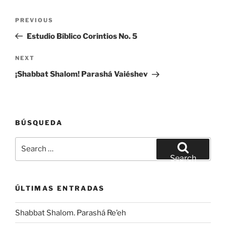
Post
Previous
PREVIOUS
navigation
Post
Estudio Bíblico Corintios No. 5
Next
NEXT
Post
¡Shabbat Shalom! Parashá Vaiéshev
BÚSQUEDA
Search
for:
Search
ÚLTIMAS ENTRADAS
Shabbat Shalom. Parashá Re’eh