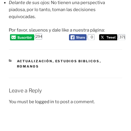
Delante de sus ojos:
No tienen una perspectiva
piadosa, por lo tanto, toman las decisiones
equivocadas.
Por favor, síguenos y dale like a nuestra página:
294
0
371
CATEGORIES
ACTUALIZACIÓN
,
ESTUDIOS BIBLICOS
,
ROMANOS
Leave a Reply
You must be
logged in
to post a comment.
Post