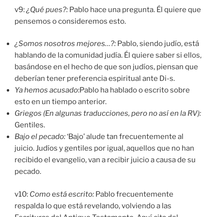
v9:
¿Qué pues?:
Pablo hace una pregunta. Él quiere que
pensemos o consideremos esto.
¿Somos nosotros mejores…?:
Pablo, siendo judío, está
hablando de la comunidad judía. Él quiere saber si ellos,
basándose en el hecho de que son judíos, piensan que
deberían tener preferencia espiritual ante Di-s.
Ya hemos acusado
:Pablo ha hablado o escrito sobre
esto en un tiempo anterior.
Griegos (En algunas traducciones, pero no así en la RV):
Gentiles.
Bajo el pecado:
‘Bajo’ alude tan frecuentemente al
juicio. Judíos y gentiles por igual, aquellos que no han
recibido el evangelio, van a recibir juicio a causa de su
pecado.
v10:
Como
e
stá escrito:
Pablo frecuentemente
respalda lo que está revelando, volviendo a las