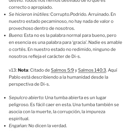
desvío. Todos nos hemos desviado de lo que es
correcto o apropiado.
Se hicieron inútiles:
Corrupto.Podrido. Arruinado. En
nuestro estado pecaminoso, no hay nada de valor o
provechoso dentro de nosotros.
Bueno:
Esta no es la palabra normal para bueno, pero
en esencia es una palabra para ‘gracia’. Nadie es amable
o cortés. En nuestro estado no redimido, ninguno de
nosotros refleja el carácter de Di-s.
v13:
Nota
: Citado de
Salmos 5:9
y
Salmos 140:3
. Aquí
Pablo está describiendo a la humanidad desde la
perspectiva de Di-s.
Sepulcro abierto:
Una tumba abierta es un lugar
peligroso. Es fácil caer en esta. Una tumba también se
asocia con la muerte, la corrupción, la impureza
espiritual.
Engañan:
No dicen la verdad.