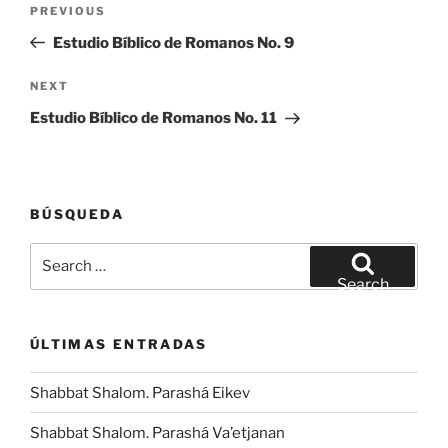
Previous
PREVIOUS
navigation
Post
Estudio Bíblico de Romanos No. 9
Next
NEXT
Post
Estudio Bíblico de Romanos No. 11
BÚSQUEDA
Search
for:
Search
ÚLTIMAS ENTRADAS
Shabbat Shalom. Parashá Eikev
Shabbat Shalom. Parashá Va’etjanan