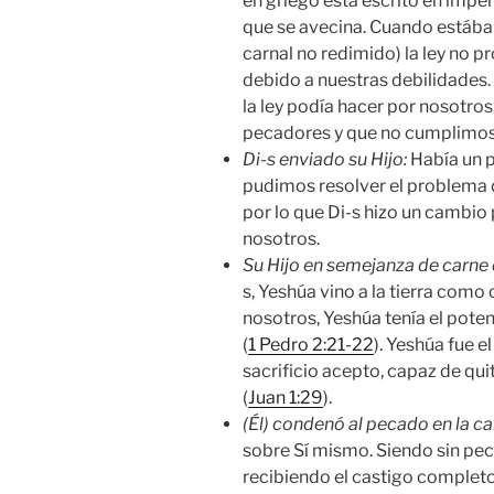
en griego está escrito en imp
que se avecina. Cuando estába
carnal no redimido) la ley no 
debido a nuestras debilidades.
la ley podía hacer por nosotro
pecadores y que no cumplimos 
Di-s enviado su Hijo:
Había un p
pudimos resolver el problema 
por lo que Di-s hizo un cambio
nosotros.
Su Hijo en semejanza de carne
s, Yeshúa vino a la tierra c
nosotros, Yeshúa tenía el poten
(
1 Pedro 2:21-22
). Yeshúa fue e
sacrificio acepto, capaz de qu
(
Juan 1:29
).
(Él) condenó al pecado en la ca
sobre Sí mismo. Siendo sin pe
recibiendo el castigo completo 