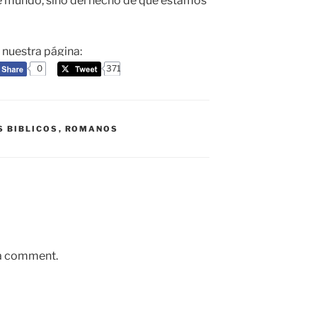
te mundo, sino del hecho de que estamos
a nuestra página:
0
371
S BIBLICOS
,
ROMANOS
 a comment.