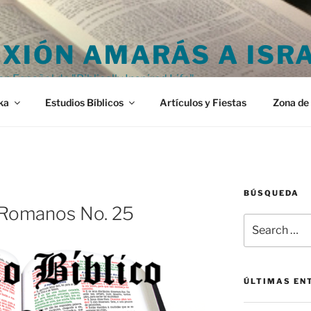
XIÓN AMARÁS A ISR
en Español de "Biblically Inspired Life"
ka
Estudios Bíblicos
Artículos y Fiestas
Zona de 
BÚSQUEDA
e Romanos No. 25
Search
for:
ÚLTIMAS EN