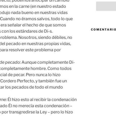
erfecto, podemos anticipar un cambio
mos en la carne (en nuestro estado
produjo nada bueno en nuestras vidas
 Cuando no éramos salvos, todo lo que
s era señalar el hecho de que somos
COMENTARIO
con los estándares de Di-s.
roblema. Nosotros, siendo débiles, no
del pecado en nuestras propias vidas,
 para resolver este problema por
 de pecado:
Aunque completamente Di-
omo completamente hombre. Como todos
cial de pecar. Pero nunca lo hizo
l Cordero Perfecto, y también fue un
itar los pecados de todo el mundo
rne:
Él hizo esto al recibir la condenación
cado Él no merecía esta condenación –
por transgredirse la Ley – pero lo hizo