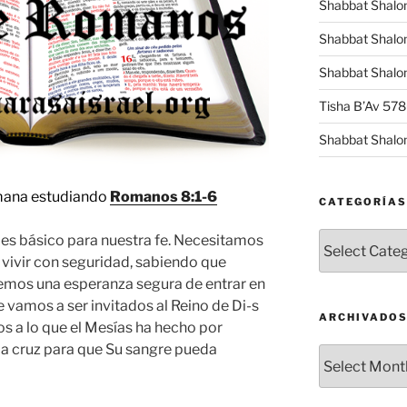
Shabbat Shalo
Shabbat Shalo
Shabbat Shalom
Tisha B’Av 57
Shabbat Shalo
ana estudiando
Romanos 8:1-6
CATEGORÍAS
Categorías
 es básico para nuestra fe. Necesitamos
vivir con seguridad, sabiendo que
emos una esperanza segura de entrar en
 vamos a ser invitados al Reino de Di-s
ARCHIVADO
nos a lo que el Mesías ha hecho por
la cruz para que Su sangre pueda
Archivados