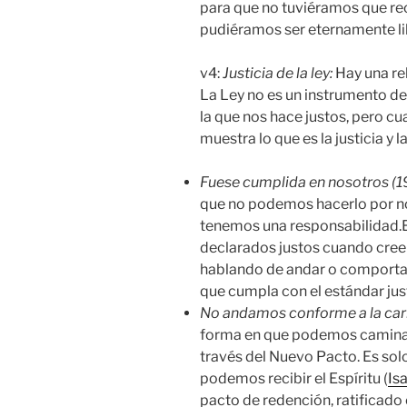
para que no tuviéramos que rec
pudiéramos ser eternamente li
v4:
Justicia de la ley:
Hay una rel
La Ley no es un instrumento de j
la que nos hace justos, pero c
muestra lo que es la justicia y la
Fuese cumplida en nosotros (1
que no podemos hacerlo por 
tenemos una responsabilidad.E
declarados justos cuando creem
hablando de andar o comportar
que cumpla con el estándar just
No andamos conforme a la carn
forma en que podemos caminar e
través del Nuevo Pacto. Es sol
podemos recibir el Espíritu (
Is
pacto de redención, ratificado 