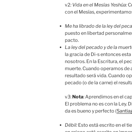
v2
: Vida en el Mesías Yeshúa:
C
con el Mesías, experimentamos l
Me ha librado de la ley del pec
puesto en libertad personalmen
pacto.
La ley del pecado y de la muert
la gracia de Di-s entonces esta
nosotros. En la Escritura, el p
muerte. Cuando operamos de acu
resultado será vida. Cuando op
pecado (o de la carne) el resul
v3:
Nota
: Aprendimos en el capí
El problema no es con la Ley. Di
da es bueno y perfecto (
Santia
Débil:
Esto está escrito en el 