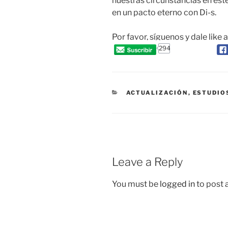
nuestras circunstancias en es
en un pacto eterno con Di-s.
Por favor, síguenos y dale like 
294
CATEGORIES
ACTUALIZACIÓN
,
ESTUDIO
Leave a Reply
You must be
logged in
to post