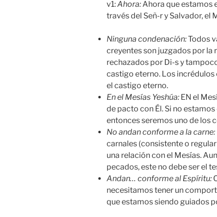
v1:
Ahora:
Ahora que estamos en
través del Señ-r y Salvador, el 
Ninguna condenación:
Todos va
creyentes son juzgados por la
rechazados por Di-s y tampoco
castigo eterno. Los incrédulo
el castigo eterno.
En el Mesías Yeshúa:
EN el Mesí
de pacto con Él. Si no estamos 
entonces seremos uno de los 
No andan conforme a la carne:
carnales (consistente o regul
una relación con el Mesías. Au
pecados, este no debe ser el te
Andan… conforme al Espíritu:
C
necesitamos tener un compor
que estamos siendo guiados por