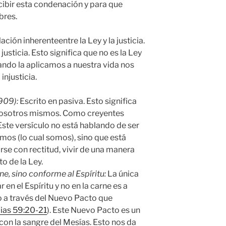
ibir esta condenación y para que
bres.
ación inherenteentre la Ley y la justicia.
usticia. Esto significa que no es la Ley
uando la aplicamos a nuestra vida nos
 injusticia.
909):
Escrito en pasiva. Esto significa
nosotros mismos. Como creyentes
ste versículo no está hablando de ser
os (lo cual somos), sino que está
se con rectitud, vivir de una manera
o de la Ley.
e, sino conforme al Espíritu:
La única
n el Espíritu y no en la carne es a
o a través del Nuevo Pacto que
aias 59:20-21
). Este Nuevo Pacto es un
con la sangre del Mesías. Esto nos da