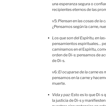
una esperanza segura o confia
recipientes eternos de las pro
v5:
Piensan en las
cosas de la 
¿Pensamos según la carne, nues
Los que son del Espíritu, en las
pensamientos espirituales… pe
caminamos en el Espíritu, com
orden de Di-s: pensamos de acu
de Di-s.
v6:
El ocuparse de la carne es 
pensamos en la carne y hacemos
muerte.
Vida y paz:
Esto es lo que Di-s 
la justicia de Di-s y manifieste