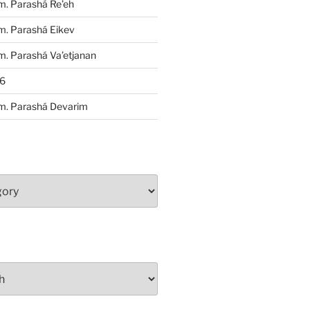
m. Parashá Re’eh
m. Parashá Eikev
. Parashá Va’etjanan
86
m. Parashá Devarim
S