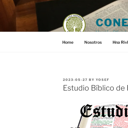
Skip
to
content
CONE
Versión Oficial 
Home
Nosotros
Hna Riv
POSTED
2023-05-27
BY
YOSEF
ON
Estudio Bíblico d