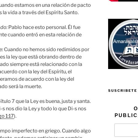
uando estamos en una relación de pacto
a vida a través del Espíritu Santo.
ado:
Pablo hace esto personal. Él fue
te cuando entró en esta relación de
e:
Cuando no hemos sido redimidos por
 es la ley que está obrando dentro de
ecado siempre está relacionado con la
erdo con la ley del Espíritu, el
eramos de acuerdo con la ley del
tado será la muerte.
SUSCRIBETE
tulo 7 que la Ley es buena, justa y santa.
-s nos dio la Ley y todo lo que Di-s nos
O
PUBLIC
go 1:17
).
tiempo imperfecto en griego. Cuando algo