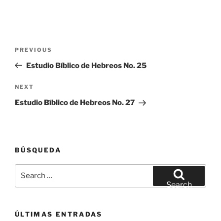
Post
Previous
PREVIOUS
navigation
Post
Estudio Bíblico de Hebreos No. 25
Next
NEXT
Post
Estudio Bíblico de Hebreos No. 27
BÚSQUEDA
Search
for:
Search
ÚLTIMAS ENTRADAS