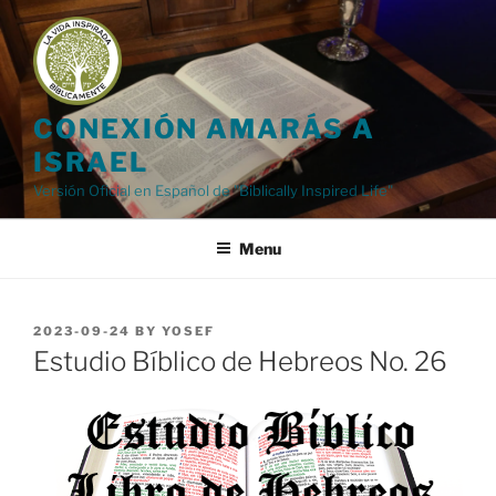
Skip
to
content
CONEXIÓN AMARÁS A
ISRAEL
Versión Oficial en Español de "Biblically Inspired Life"
Menu
POSTED
2023-09-24
BY
YOSEF
ON
Estudio Bíblico de Hebreos No. 26