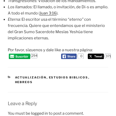
Transgresiones:
Violación de los mandamientos.
Los llamados:
El llamado, o invitación, de Di-s es amplio.
A todo el mundo (
Juan 3:16
).
Eterna:
El escritor usa el término “
eterno”
con
frecuencia. Quiere que entendamos que el ministerio
del Gran Sumo Sacerdote Mesías Yeshúa tiene
implicaciones eternas.
Por favor, síguenos y dale like a nuestra página:
294
0
371
CATEGORIES
ACTUALIZACIÓN
,
ESTUDIOS BIBLICOS
,
HEBREOS
Leave a Reply
You must be
logged in
to post a comment.