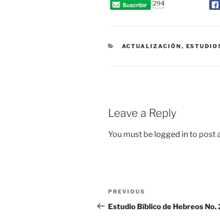
294
CATEGORIES
ACTUALIZACIÓN
,
ESTUDIO
Leave a Reply
You must be
logged in
to post
Post
Previous
PREVIOUS
navigation
Post
Estudio Bíblico de Hebreos No.