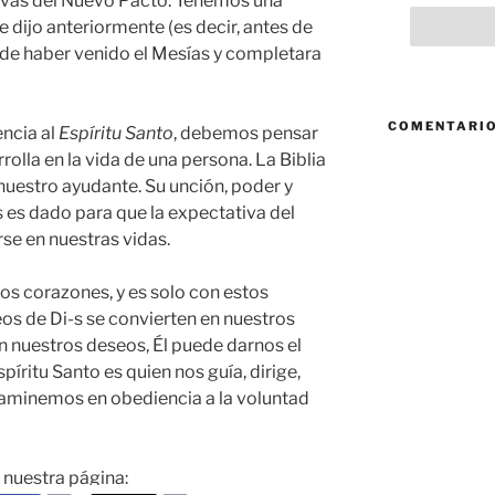
evas del Nuevo Pacto. Tenemos una
 dijo anteriormente (es decir, antes de
 de haber venido el Mesías y completara
COMENTARIO
ncia al
Espíritu Santo
, debemos pensar
rolla en la vida de una persona. La Biblia
nuestro ayudante. Su unción, poder y
s es dado para que la expectativa del
e en nuestras vidas.
ros corazones, y es solo con estos
os de Di-s se convierten en nuestros
 nuestros deseos, Él puede darnos el
píritu Santo es quien nos guía, dirige,
aminemos en obediencia a la voluntad
a nuestra página: