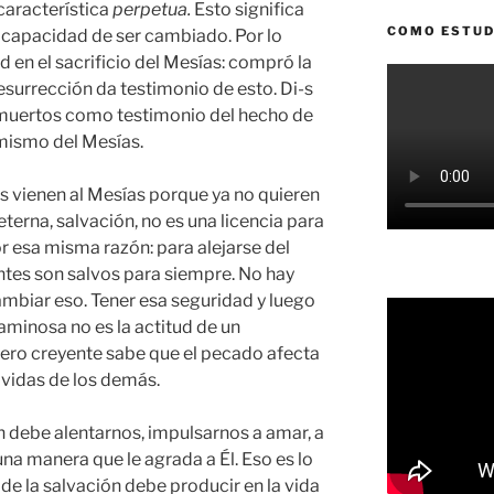
 característica
perpetua.
Esto significa
COMO ESTUD
a capacidad de ser cambiado. Por lo
 en el sacrificio del Mesías: compró la
esurrección da testimonio de esto. Di-s
s muertos como testimonio del hecho de
 mismo del Mesías.
s vienen al Mesías porque ya no quieren
 eterna, salvación, no es una licencia para
or esa misma razón: para alejarse del
tes son salvos para siempre. No hay
mbiar eso. Tener esa seguridad y luego
caminosa no es la actitud de un
ero creyente sabe que el pecado afecta
 vidas de los demás.
 debe alentarnos, impulsarnos a amar, a
a manera que le agrada a Él. Eso es lo
 de la salvación debe producir en la vida