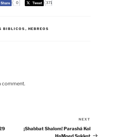
0
371
S BIBLICOS
,
HEBREOS
 a comment.
NEXT
Next
Post
 29
¡Shabbat Shalom! Parashá Kol
HaMoed Sukkot