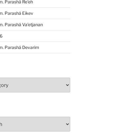
m. Parashá Re’eh
m. Parashá Eikev
. Parashá Va’etjanan
86
m. Parashá Devarim
S