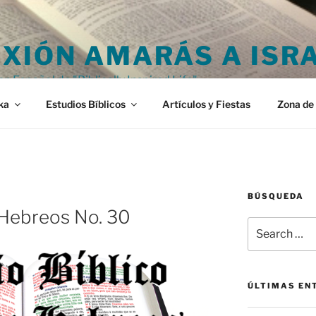
XIÓN AMARÁS A ISR
en Español de "Biblically Inspired Life"
ka
Estudios Bíblicos
Artículos y Fiestas
Zona de 
BÚSQUEDA
 Hebreos No. 30
Search
for:
ÚLTIMAS EN