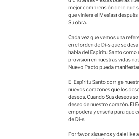
dicho
antes
– estas buenas nu
mejor comprensión de lo que se
que viniera el Mesías) después
Su obra.
Cada vez que vemos una refere
en el orden de Di-s que se desar
habla del Espíritu Santo como 
provisión en nuestras vidas no
Nuevo Pacto pueda manifestars
El Espíritu Santo corrige nuest
nuevos corazones que los dese
deseos. Cuando Sus deseos son
deseo de nuestro corazón. El Es
empodera y enseña para que c
de Di-s.
Por favor, síguenos y dale like 