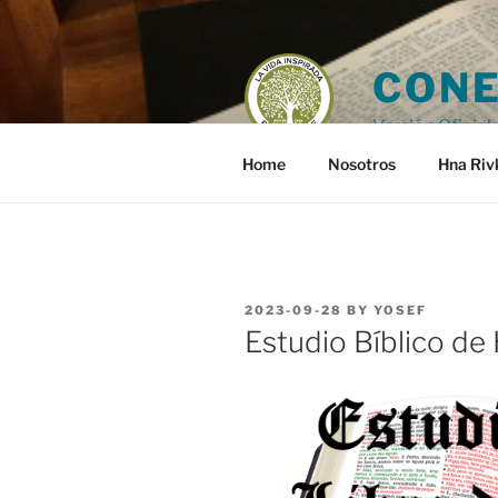
Skip
to
content
CONE
Versión Oficial 
Home
Nosotros
Hna Riv
POSTED
2023-09-28
BY
YOSEF
ON
Estudio Bíblico de