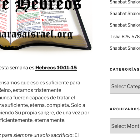
Shabbat Shalo
Shabbat Shalo
Shabbat Shalom
Tisha B’Av 57
Shabbat Shalo
e esta semana es
Hebreos 10:11-15
CATEGORÍAS
Categorías
pensamos que eso es suficiente para
Reino, estamos tristemente
nunca fueron capaces de tratar el
suficiente, eterna, completa. Solo a
ARCHIVADO
ciendo Su propia sangre, de una vez por
uficientemente, eternamente.
Archivados
para siempre un solo sacrificio
: El