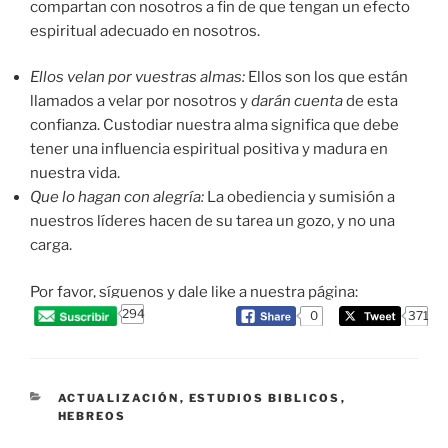
compartan con nosotros a fin de que tengan un efecto
espiritual adecuado en nosotros.
Ellos velan por vuestras almas:
Ellos son los que están
llamados a velar por nosotros y
darán cuenta
de esta
confianza. Custodiar nuestra alma significa que debe
tener una influencia espiritual positiva y madura en
nuestra vida.
Que lo hagan con alegría:
La obediencia y sumisión a
nuestros líderes hacen de su tarea un gozo, y no una
carga.
Por favor, síguenos y dale like a nuestra página:
294
0
371
CATEGORIES
ACTUALIZACIÓN
,
ESTUDIOS BIBLICOS
,
HEBREOS