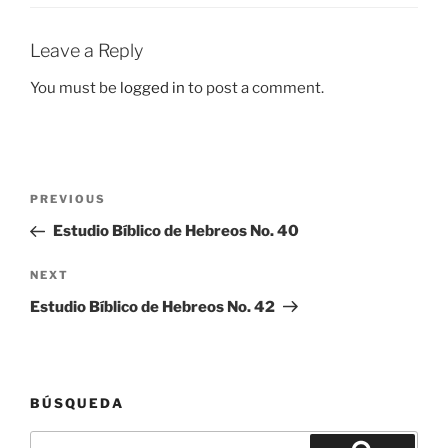
Leave a Reply
You must be
logged in
to post a comment.
Post
Previous
PREVIOUS
navigation
Post
Estudio Bíblico de Hebreos No. 40
Next
NEXT
Post
Estudio Bíblico de Hebreos No. 42
BÚSQUEDA
Search