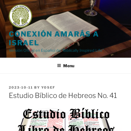
Skip
to
content
CONEXIÓN AMARÁS A
ISRAEL
Versión Oficial en Español de "Biblically Inspired Life"
Menu
POSTED
2023-10-11
BY
YOSEF
ON
Estudio Bíblico de Hebreos No. 41