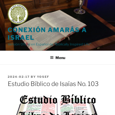
Skip
to
content
CONEXIÓN AMARÁS A
ISRAEL
Versión Oficial en Español de "Biblically Inspired Life"
Menu
POSTED
2024-02-17
BY
YOSEF
ON
Estudio Bíblico de Isaías No. 103