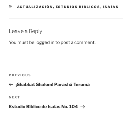
CATEGORIES
ACTUALIZACIÓN
,
ESTUDIOS BIBLICOS
,
ISAÍAS
Leave a Reply
You must be
logged in
to post a comment.
Post
Previous
PREVIOUS
navigation
Post
¡Shabbat Shalom! Parashá Terumá
Next
NEXT
Post
Estudio Bíblico de Isaías No. 104