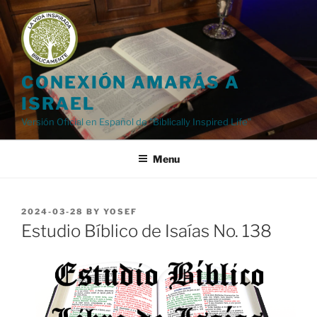
Skip
to
content
CONEXIÓN AMARÁS A
ISRAEL
Versión Oficial en Español de "Biblically Inspired Life"
Menu
POSTED
2024-03-28
BY
YOSEF
ON
Estudio Bíblico de Isaías No. 138