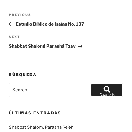
Post
Previous
PREVIOUS
navigation
Post
Estudio Bíblico de Isaías No. 137
Next
NEXT
Post
Shabbat Shalom! Parashá Tzav
BÚSQUEDA
Search
for:
Search
ÚLTIMAS ENTRADAS
Shabbat Shalom. Parashá Re’eh