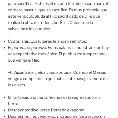
para sacrificar. Este es el mismo término usado para el
cordero pascual que se sacrifica. Es muy probable que
este versículo aluda al Hijo sacrificado de Di-s que
realiza la obra de redención. Él es Quien trae la
salvación a los pueblos.
Costa:
Islas. Los lugares lejanos y remotos.
Esperan…
esperanza
:
Estas palabras muestran que hay
una expectativa mesiánica. El pueblo está esperando
que venga el Hijo.
v6:
Alzad a los cielos vuestros ojos:
Cuando el Mesías
venga a cumplir de lo que habla este pasaje, vendrá de
los cielos.
Mirad abajo a la tierra
:
Yeshúa está regresando a la
tierra.
Deshechos
:
disolverse.Derretir, evaporar.
Deshechos
…
envejecerá
…
moradores
:
Se avecina un