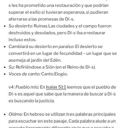
s les ha prometido una restauración y que podrían
superar el exilio si tuvieran esperanza, si pudieran
aferrarse a las promesas de Di-s.
Su desierto:
Ruinas.Las ciudades y el campo fueron
destruidos y desolados, pero Di-s iba a restaurar
incluso estos.
C
ambiará su desierto en paraíso
:
El desierto se
convertirá en un lugar de fecundidad – un lugar que se
asemeja al jardín del Edén.
Su:
Refiriéndose a Sión (en el Reino de Di-s).
Voces de canto
:
Canto.Elogio.
v4:
Pueblo mío:
En
Isaías 51:1
leemos que el pueblo de
Di-s es aquel que sabe que la manera de buscar a Di-s
es buscando la justicia.
Oídme
:
En hebreo se utilizan tres palabras principales
para escuchar en este pasaje. Cada palabra alude a un
aspecto ligeramente diferente en lo que a escucha o