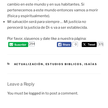
cambio en este mundo y en sus habitantes. Si
pertenecemos a este mundo entonces vamos a morir
(física y espiritualmente).
Mi
salvación será para siempre
… Mi justicia no
perecerá
:
la justicia de Di-s va a ser establecida.
Por favor, síguenos y dale like a nuestra página:
294
0
371
CATEGORIES
ACTUALIZACIÓN
,
ESTUDIOS BIBLICOS
,
ISAÍAS
Leave a Reply
You must be
logged in
to post a comment.