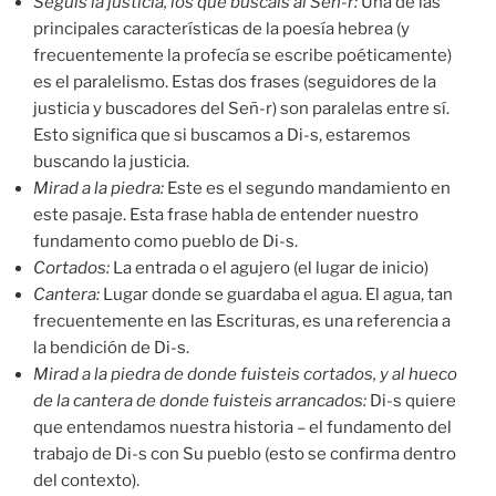
Seguís la justicia
,
los que buscáis al
Señ-r
:
Una de las
principales características de la poesía hebrea (y
frecuentemente la profecía se escribe poéticamente)
es el paralelismo. Estas dos frases (seguidores de la
justicia y buscadores del Señ-r) son paralelas entre sí.
Esto significa que si buscamos a Di-s, estaremos
buscando la justicia.
Mirad a la
piedra
:
Este es el segundo mandamiento en
este pasaje. Esta frase habla de entender nuestro
fundamento como pueblo de Di-s.
Cortados
:
La entrada o el agujero (el lugar de inicio)
Cantera
:
Lugar donde se guardaba el agua. El agua, tan
frecuentemente en las Escrituras, es una referencia a
la bendición de Di-s.
Mirad a la piedra de donde fuisteis cortados, y al hueco
de la cantera de donde fuisteis arrancados
:
Di-s quiere
que entendamos nuestra historia – el fundamento del
trabajo de Di-s con Su pueblo (esto se confirma dentro
del contexto).