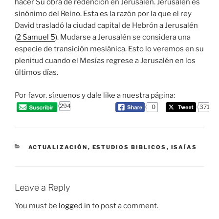
hacer Su obra de redención en Jerusalén. Jerusalén es
sinónimo del Reino. Esta es la razón por la que el rey
David trasladó la ciudad capital de Hebrón a Jerusalén
(
2 Samuel 5
). Mudarse a Jerusalén se considera una
especie de transición mesiánica. Esto lo veremos en su
plenitud cuando el Mesías regrese a Jerusalén en los
últimos días.
Por favor, síguenos y dale like a nuestra página:
294
0
371
CATEGORIES
ACTUALIZACIÓN
,
ESTUDIOS BIBLICOS
,
ISAÍAS
Leave a Reply
You must be
logged in
to post a comment.