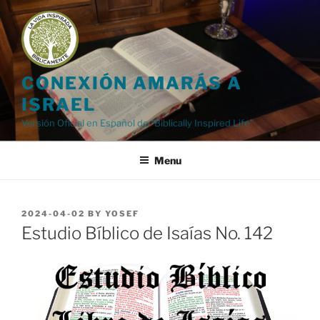
Skip
to
content
CONEXIÓN AMARÁS A
ISRAEL
Versión Oficial en Español de "Biblically Inspired Life"
Menu
POSTED
2024-04-02
BY
YOSEF
ON
Estudio Bíblico de Isaías No. 142