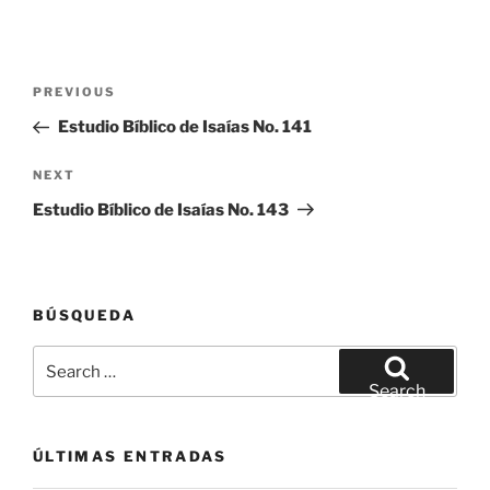
Post
Previous
PREVIOUS
navigation
Post
Estudio Bíblico de Isaías No. 141
Next
NEXT
Post
Estudio Bíblico de Isaías No. 143
BÚSQUEDA
Search
for:
Search
ÚLTIMAS ENTRADAS