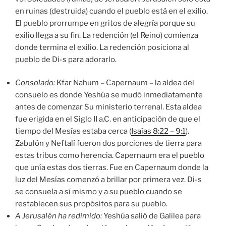
en ruinas (destruida) cuando el pueblo está en el exilio.
El pueblo prorrumpe en gritos de alegría porque su
exilio llega a su fin. La redención (el Reino) comienza
donde termina el exilio. La redención posiciona al
pueblo de Di-s para adorarlo.
Consolado:
Kfar Nahum – Capernaum – la aldea del
consuelo es donde Yeshúa se mudó inmediatamente
antes de comenzar Su ministerio terrenal. Esta aldea
fue erigida en el Siglo II a.C. en anticipación de que el
tiempo del Mesías estaba cerca (
Isaías 8:22 – 9:1
).
Zabulón y Neftalí fueron dos porciones de tierra para
estas tribus como herencia. Capernaum era el pueblo
que unía estas dos tierras. Fue en Capernaum donde la
luz del Mesías comenzó a brillar por primera vez. Di-s
se consuela a sí mismo y a su pueblo cuando se
restablecen sus propósitos para su pueblo.
A Jerusalén ha redimido
:
Yeshúa salió de Galilea para