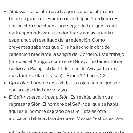
Atalayas:
La palabra usada aquí es una palabra que
tiene un grado de espera con anticipación adjunto. Es
una palabra que alude a una seguridad de que lo que
está esperando va a suceder. Estos atalayas están
esperando el resultado de la redención. Como
creyentes sabemos que Di-s ha hecho la obra de
redención mediante la sangre del Cordero. Este trabajo
(tanto en el Antiguo como en el Nuevo Testamento) se
realizó en Pesaj – el día 14 del
mes de Aviv (este mes
más tarde se llamó Nisán) –
Éxodo 12
,
Lucas 22
.
Ojo a ojo:
El órgano de la vista. Los ojos tienen que ver
con la capacidad de ver algo.
El Señ-r
vuelve a traer a
Sión:
Es Yeshúa quien va a
regresar a Sión. El nombre del Señ-r del que se habla
aquí es el nombre sagrado de Di-s. Esta es otra
indicación bíblica clara de que el Mesías Yeshúa es Di-s.
v9:
Soledades
(ruinas)
de Jerusalén:
Jerusalén sólo está