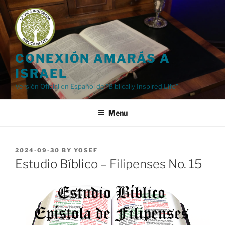
Skip
to
content
CONEXIÓN AMARÁS A
ISRAEL
Versión Oficial en Español de "Biblically Inspired Life"
Menu
POSTED
2024-09-30
BY
YOSEF
ON
Estudio Bíblico – Filipenses No. 15