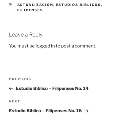
CATEGORIES
ACTUALIZACIÓN
,
ESTUDIOS BIBLICOS
,
FILIPENSES
Leave a Reply
You must be
logged in
to post a comment.
Post
Previous
PREVIOUS
navigation
Post
Estudio Bíblico – Filipenses No. 14
Next
NEXT
Post
Estudio Bíblico – Filipenses No. 16