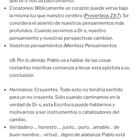
que Di-s nos da paz/contento.
Corazones:
Bíblicamente un corazón puede verse bajo
la misma luz que nuestro cerebro (
Proverbios 23:7
). Se
considera el asiento de nuestros pensamientos más
profundos. Cuando servimos a Di-s, nuestro
pensamiento y nuestras perspectivas cambian.
Vuestros pensamientos (
Mentes):
Pensamientos
v8:
Por lo demás
:
Pablo va a hablar de las cosas
restantes mientras comienza a llevar esta epístola a su
conclusión.
Hermanos:
Creyentes. Todo esto no tendría sentido
para un no creyente. Sólo cuando caminamos en la
verdad de Di-s, esta Escritura puede hablarnos y
motivarnos a ser instrumentos o catalizadores del
cambio.
Verdadero
…
honesto
…. justo… puro…
amable
… de
buen nombre… virtud… digno de alabanza:
Pablo está