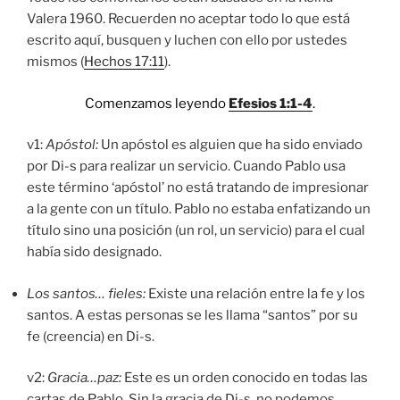
Valera 1960. Recuerden no aceptar todo lo que está
escrito aquí, busquen y luchen con ello por ustedes
mismos (
Hechos 17:11
).
Comenzamos leyendo
Efesios 1:1-4
.
v1:
Apóstol:
Un apóstol es alguien que ha sido enviado
por Di-s para realizar un servicio. Cuando Pablo usa
este término ‘apóstol’ no está tratando de impresionar
a la gente con un título. Pablo no estaba enfatizando un
título sino una posición (un rol, un servicio) para el cual
había sido designado.
Los santos… fieles:
Existe una relación entre la fe y los
santos. A estas personas se les llama “santos” por su
fe (creencia) en Di-s.
v2:
Gracia…paz:
Este es un orden conocido en todas las
cartas de Pablo. Sin la gracia de Di-s, no podemos