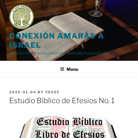
Skip
to
content
CONEXIÓN AMARÁS A
ISRAEL
Versión Oficial en Español de "Biblically Inspired Life"
Menu
POSTED
2025-01-04
BY
YOSEF
ON
Estudio Bíblico de Efesios No. 1