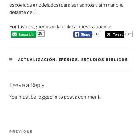
escogidos (modelados) para ser santos y sin mancha
delante de Él.
Por favor, síguenos y dale like a nuestra página:
294
0
371
CATEGORIES
ACTUALIZACIÓN
,
EFESIOS
,
ESTUDIOS BIBLICOS
Leave a Reply
You must be
logged in
to post a comment.
Post
Previous
PREVIOUS
navigation