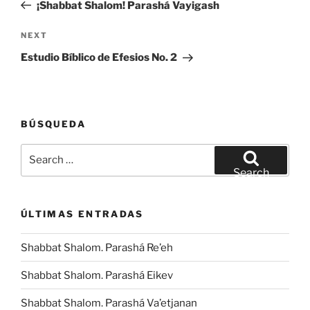
Post
¡Shabbat Shalom! Parashá Vayigash
Next
NEXT
Post
Estudio Bíblico de Efesios No. 2
BÚSQUEDA
Search
for:
Search
ÚLTIMAS ENTRADAS
Shabbat Shalom. Parashá Re’eh
Shabbat Shalom. Parashá Eikev
Shabbat Shalom. Parashá Va’etjanan