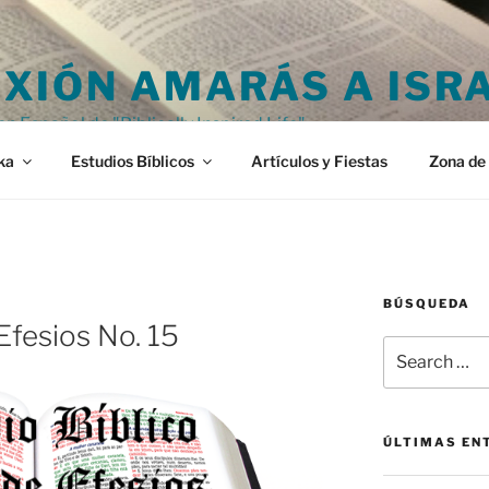
XIÓN AMARÁS A ISR
en Español de "Biblically Inspired Life"
ka
Estudios Bíblicos
Artículos y Fiestas
Zona de 
BÚSQUEDA
Efesios No. 15
Search
for:
ÚLTIMAS EN