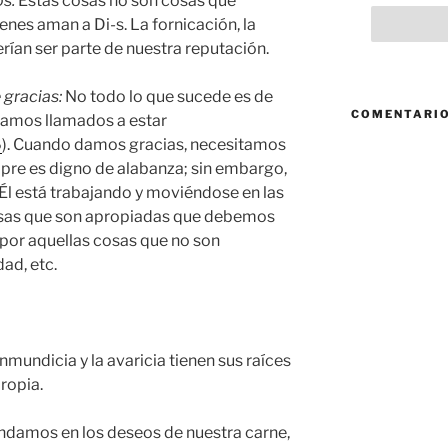
os
:
Estas cosas no son cosas que
nes aman a Di-s. La fornicación, la
rían ser parte de nuestra reputación.
 gracias
:
No todo lo que sucede es de
COMENTARIO
tamos llamados a estar
6
). Cuando damos gracias, necesitamos
mpre es digno de alabanza; sin embargo,
Él está trabajando y moviéndose en las
cosas que son apropiadas que debemos
por aquellas cosas que no son
ad, etc.
 inmundicia y la avaricia tienen sus raíces
propia.
damos en los deseos de nuestra carne,