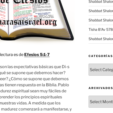
Shabbat Shalo
Shabbat Shalo
Shabbat Shalom
Tisha B’Av 57
Shabbat Shalo
lectura es de
Efesios 5:1-7
CATEGORÍAS
Categorías
n las expectativas básicas que Di-s
r, qué se supone que debemos hacer?
leer? ¿Cómo se supone que debemos
 tienen respuesta en la Biblia. Pablo
ARCHIVADO
durez espiritual sean muy fáciles de
nder los principios espirituales
Archivados
nuestras vidas. A medida que los
la madurez comenzará a manifestarse, y