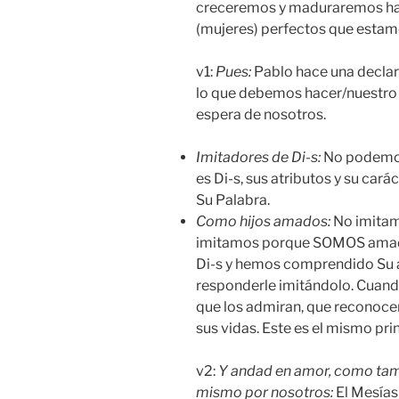
creceremos y maduraremos has
(mujeres) perfectos que estamo
v1:
Pues:
Pablo hace una declar
lo que debemos hacer/nuestro o
espera de nosotros.
Imitadores de Di-s:
No podemos
es Di-s, sus atributos y su ca
Su Palabra.
Como hijos amados:
No imitam
imitamos porque SOMOS amad
Di-s y hemos comprendido Su
responderle imitándolo. Cuando
que los admiran, que reconocen
sus vidas. Este es el mismo pri
v2:
Y andad en amor, como ta
mismo por nosotros:
El Mesías