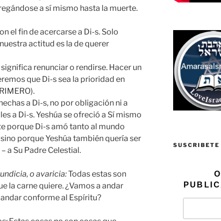
tregándose a sí mismo hasta la muerte.
n el fin de acercarse a Di-s. Solo
uestra actitud es la de querer
 significa renunciar o rendirse. Hacer un
eremos que Di-s sea la prioridad en
 PRIMERO).
echas a Di-s, no por obligación ni a
es a Di-s. Yeshúa se ofreció a Sí mismo
te porque Di-s amó tanto al mundo
, sino porque Yeshúa también quería ser
SUSCRIBETE
– a Su Padre Celestial.
undicia, o avaricia
:
Todas estas son
O
PUBLIC
que la carne quiere. ¿Vamos a andar
andar conforme al Espíritu?