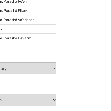
m. Parashá Re’eh
m. Parashá Eikev
. Parashá Va’etjanan
86
m. Parashá Devarim
S