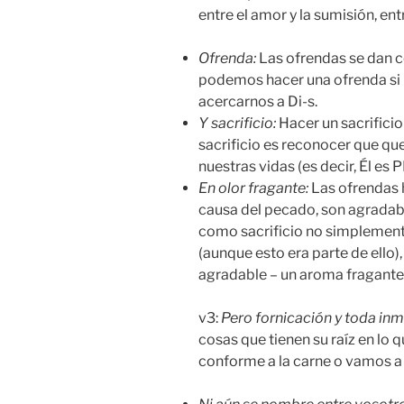
entre el amor y la sumisión, en
Ofrenda:
Las ofrendas se dan co
podemos hacer una ofrenda si n
acercarnos a Di-s.
Y sacrificio:
Hacer un sacrificio
sacrificio es reconocer que qu
nuestras vidas (es decir, Él es
En olor fragante
:
Las ofrendas h
causa del pecado, son agradabl
como sacrificio no simplemen
(aunque esto era parte de ello)
agradable – un aroma fragante 
v3:
Pero fornicación y toda inm
cosas que tienen su raíz en lo 
conforme a la carne o vamos a 