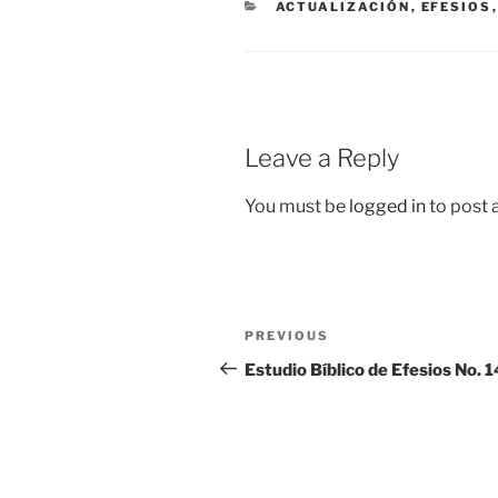
CATEGORIES
ACTUALIZACIÓN
,
EFESIOS
Leave a Reply
You must be
logged in
to post
Post
Previous
PREVIOUS
navigation
Post
Estudio Bíblico de Efesios No. 1