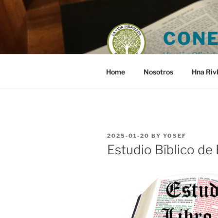
Skip
to
content
CONE
Versión Oficial 
Home
Nosotros
Hna Riv
POSTED
2025-01-20
BY
YOSEF
ON
Estudio Bíblico de 