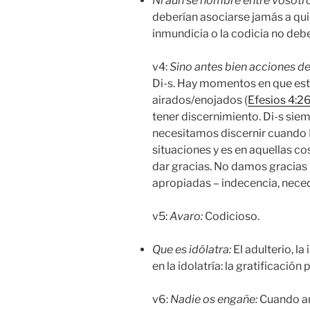
Ni
aún se nombre entre vosotr
deberían asociarse jamás a quie
inmundicia o la codicia no debe
v4:
Sino antes bien acciones de
Di-s. Hay momentos en que es
airados/enojados (
Efesios 4:2
tener discernimiento. Di-s sie
necesitamos discernir cuando 
situaciones y es en aquellas 
dar gracias. No damos gracias 
apropiadas – indecencia, neced
v5:
Avaro:
Codicioso.
Que es idólatra
:
El adulterio, la
en la idolatría: la gratificación 
v6:
Nadie os engañe:
Cuando an