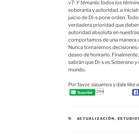
v7:
Y témanlo todos los término
soberanía y autoridad, e inicial
juicio de Di-s pone orden. Todo
verdadera prioridad que debemo
autoridad absoluta en nuestra
comportamos de una manera que 
Nunca tomaremos decisiones qu
deseo de honrarlo. Finalmente,
sabrán que Di-s es Soberano y 
mundo.
Por favor, síguenos y dale like 
294
CATEGORIES
ACTUALIZACIÓN
,
ESTUDIO