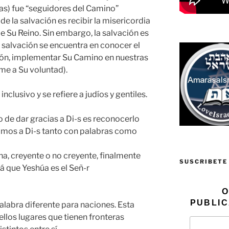
ías) fue “seguidores del Camino”
e de la salvación es recibir la misericordia
de Su Reino. Sin embargo, la salvación es
 salvación se encuentra en conocer el
ción, implementar Su Camino en nuestras
me a Su voluntad).
nclusivo y se refiere a judíos y gentiles.
o de dar gracias a Di-s es reconocerlo
amos a Di-s tanto con palabras como
a, creyente o no creyente, finalmente
SUSCRIBETE
á que Yeshúa es el Señ-r
O
PUBLIC
alabra diferente para naciones. Esta
uellos lugares que tienen fronteras