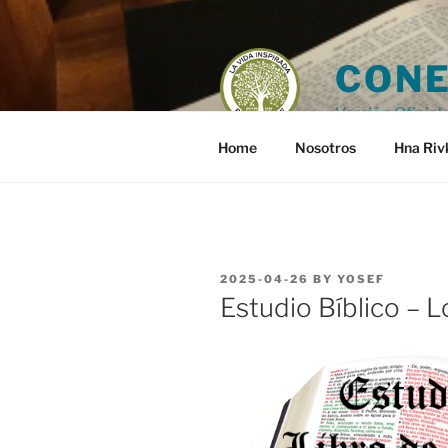
Skip
to
content
CONE
Versión Oficial 
Home
Nosotros
Hna Riv
POSTED
2025-04-26
BY
YOSEF
ON
Estudio Bíblico – 