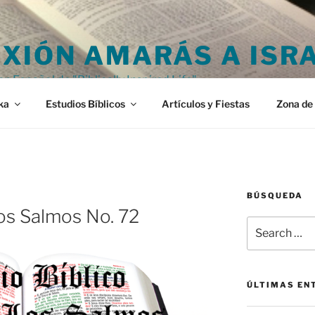
XIÓN AMARÁS A ISR
en Español de "Biblically Inspired Life"
ka
Estudios Bíblicos
Artículos y Fiestas
Zona de 
BÚSQUEDA
Los Salmos No. 72
Search
for:
ÚLTIMAS EN