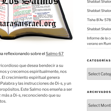
Shabbat Shalo
Shabbat Shalom
Tisha B’Av 57
Shabbat Shalo
Informe de la 
verano en Rum
 reflexionando sobre el
Salmo 67
CATEGORÍAS
sericordioso que desea bendecir a su
Categorías
os y crecemos espiritualmente, nos
El crecimiento espiritual genera
Palabra y las instrucciones de Di-s, y un
propósitos. Este Salmo nos enseña a ser
ARCHIVADO
z más a Di-s, reconociendo que su
tos.
Archivados