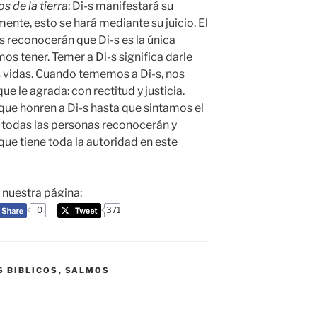
s de la tierra
: Di-s manifestará su
mente, esto se hará mediante su juicio. El
s reconocerán que Di-s es la única
s tener. Temer a Di-s significa darle
s vidas. Cuando tememos a Di-s, nos
le agrada: con rectitud y justicia.
e honren a Di-s hasta que sintamos el
 todas las personas reconocerán y
que tiene toda la autoridad en este
a nuestra página:
0
371
S BIBLICOS
,
SALMOS