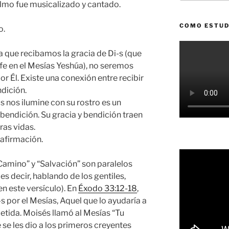
lmo fue musicalizado y cantado.
COMO ESTUD
o.
a que recibamos la gracia de Di-s (que
 fe en el Mesías Yeshúa), no seremos
Él. Existe una conexión entre recibir
ndición.
-s nos ilumine con su rostro es un
endición. Su gracia y bendición traen
ras vidas.
 afirmación.
Camino” y “Salvación” son paralelos
, es decir, hablando de los gentiles,
en este versículo). En
Éxodo 33:12-18
,
s por el Mesías, Aquel que lo ayudaría a
metida. Moisés llamó al Mesías “Tu
se les dio a los primeros creyentes