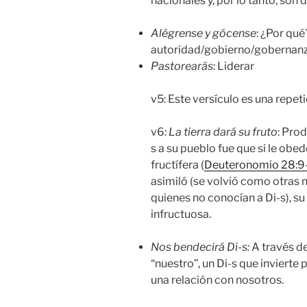
nacionales y, por lo tanto, son d
Alégrense y gócense
: ¿Por qué
autoridad/gobierno/gobernanza 
Pastorearás
: Liderar
v5: Este versículo es una repet
v6:
La tierra dará su fruto
: Prod
s a su pueblo fue que si le obede
fructífera (
Deuteronomio 28:9
asimiló (se volvió como otras 
quienes no conocían a Di-s), su
infructuosa.
Nos bendecirá
Di-s:
A través d
“nuestro”, un Di-s que invierte
una relación con nosotros.