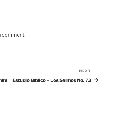
 a comment.
NEXT
Next
Post
iní
Estudio Bíblico – Los Salmos No. 73