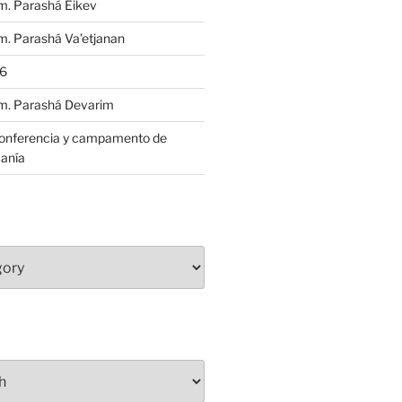
m. Parashá Eikev
. Parashá Va’etjanan
86
m. Parashá Devarim
conferencia y campamento de
anía
S