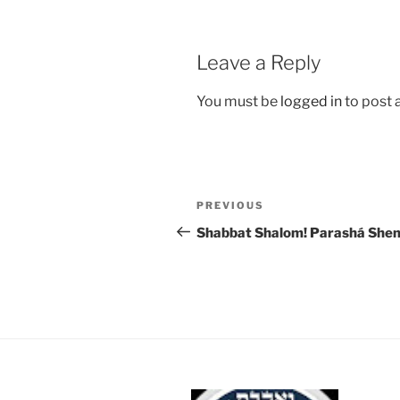
Leave a Reply
You must be
logged in
to post
Post
Previous
PREVIOUS
navigation
Post
Shabbat Shalom! Parashá Shem