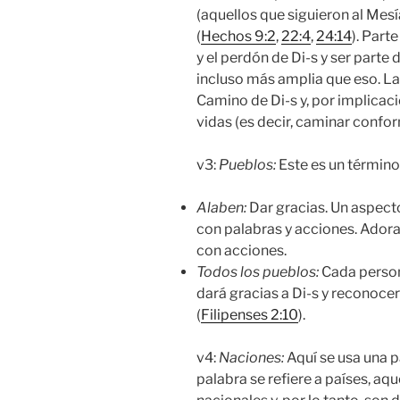
(aquellos que siguieron al Mes
(
Hechos 9:2
,
22:4
,
24:14
). Part
y el perdón de Di-s y ser parte 
incluso más amplia que eso. La
Camino de Di-s y, por implica
vidas (es decir, caminar confor
v3:
Pueblos:
Este es un término i
Alaben
:
Dar gracias. Un aspect
con palabras y acciones. Ador
con acciones.
Todos los pueblos
:
Cada person
dará gracias a Di-s y reconocer
(
Filipenses 2:10
).
v4:
Naciones:
Aquí se usa una p
palabra se refiere a países, aq