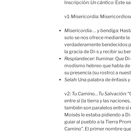
Inscripción:
Un cántico:
Este sa
v1:
Misericordia
: Misericordios
Misericordia … y
bendiga
: Hast
solo se nos ofrece mediante la
verdaderamente bendecidos por 
la gracia de Di-s y recibir su be
Resplandecer
: Iluminar. Que Di
modismo hebreo que habla de b
su presencia (su rostro) a nuest
Selah:
Una palabra de énfasis y
v2:
Tu Camino…Tu Salvación:
“
entre sí (la tierra y las naciones
también son paralelos entre sí 
Moisés le estaba pidiendo a Di-
guiar al pueblo a la Tierra Pro
Camino”. El primer nombre que 