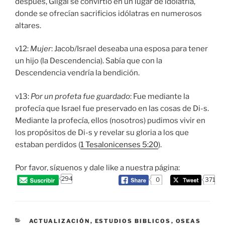
después, Gilgal se convirtió en un lugar de idolatría,
donde se ofrecían sacrificios idólatras en numerosos
altares.
v12:
Mujer
: Jacob/Israel deseaba una esposa para tener
un hijo (la Descendencia). Sabía que con la
Descendencia vendría la bendición.
v13:
Por un profeta fue guardado
: Fue mediante la
profecía que Israel fue preservado en las cosas de Di-s.
Mediante la profecía, ellos (nosotros) pudimos vivir en
los propósitos de Di-s y revelar su gloria a los que
estaban perdidos (
1 Tesalonicenses 5:20
).
Por favor, síguenos y dale like a nuestra página:
294
0
371
CATEGORIES
ACTUALIZACIÓN
,
ESTUDIOS BIBLICOS
,
OSEAS