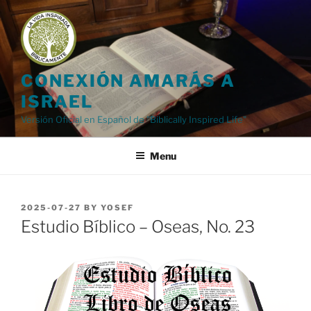
Skip
to
content
CONEXIÓN AMARÁS A
ISRAEL
Versión Oficial en Español de "Biblically Inspired Life"
Menu
POSTED
2025-07-27
BY
YOSEF
ON
Estudio Bíblico – Oseas, No. 23