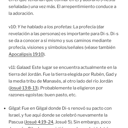
señalada») una vez más. El arrepentimiento conduce a
la adoración.
v10:
Y he hablado a los profetas
: La profecía (dar
revelación a las personas) es importante para Di-s. Di-s
se da a conocer a sí mismo y sus caminos mediante
profecía, visiones y símbolos/señales (véase también
Apocalipsis 19:10
).
v11:
Galaad:
Este lugar se encuentra actualmente en la
tierra del Jordán. Fue la tierra elegida por Rubén, Gad y
la media tribu de Manasés, al otro lado del río Jordán
(
Josué 13:8-13
). Probablemente la eligieron por
razones egoístas: buen pasto, etc.
Gilgal
: Fue en Gilgal donde Di-s renovó su pacto con
Israel, y fue aquí donde se celebró nuevamente la
Pascua (
Josué 4:19-24
, Josué 5). Sin embargo, poco