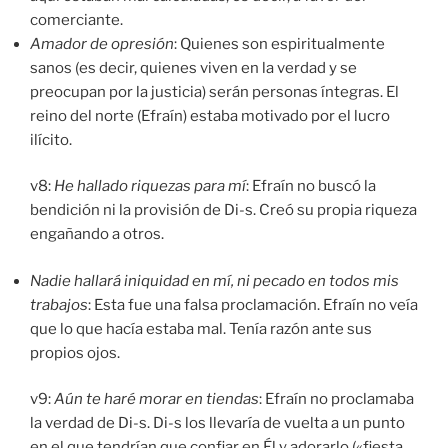
comerciante.
Amador de opresión
: Quienes son espiritualmente
sanos (es decir, quienes viven en la verdad y se
preocupan por la justicia) serán personas íntegras. El
reino del norte (Efraín) estaba motivado por el lucro
ilícito.
v8:
He hallado riquezas para mí
: Efraín no buscó la
bendición ni la provisión de Di-s. Creó su propia riqueza
engañando a otros.
Nadie hallará iniquidad en mí, ni pecado en todos mis
trabajos
: Esta fue una falsa proclamación. Efraín no veía
que lo que hacía estaba mal. Tenía razón ante sus
propios ojos.
v9:
Aún te haré morar en tiendas
: Efraín no proclamaba
la verdad de Di-s. Di-s los llevaría de vuelta a un punto
en el que tendrían que confiar en Él y adorarlo («fiesta