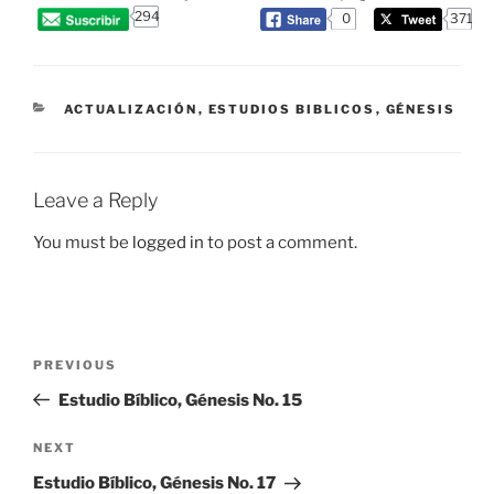
294
0
371
CATEGORIES
ACTUALIZACIÓN
,
ESTUDIOS BIBLICOS
,
GÉNESIS
Leave a Reply
You must be
logged in
to post a comment.
Post
Previous
PREVIOUS
navigation
Post
Estudio Bíblico, Génesis No. 15
Next
NEXT
Post
Estudio Bíblico, Génesis No. 17