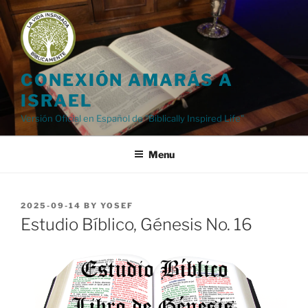
Skip
to
content
CONEXIÓN AMARÁS A
ISRAEL
Versión Oficial en Español de "Biblically Inspired Life"
Menu
POSTED
2025-09-14
BY
YOSEF
ON
Estudio Bíblico, Génesis No. 16