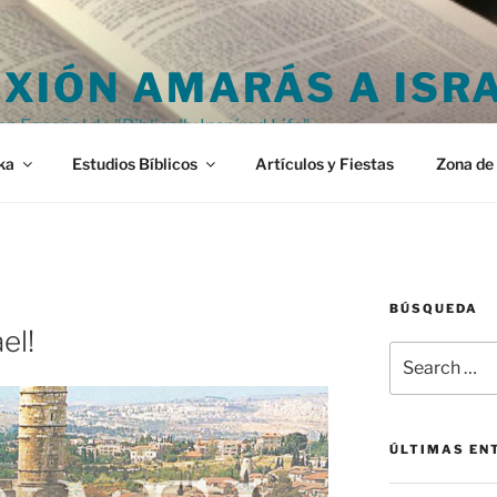
XIÓN AMARÁS A ISR
en Español de "Biblically Inspired Life"
ka
Estudios Bíblicos
Artículos y Fiestas
Zona de 
BÚSQUEDA
el!
Search
for:
ÚLTIMAS EN