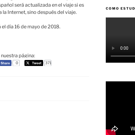
añol será actualizada en el viaje si es
COMO ESTUD
a la Internet, sino después del viaje.
á el día 16 de mayo
de 201
8
.
a nuestra página:
0
371