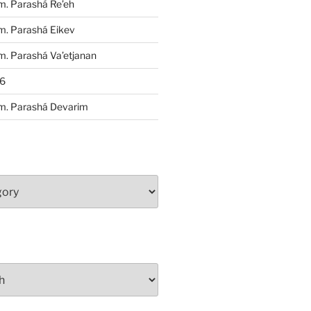
m. Parashá Re’eh
m. Parashá Eikev
. Parashá Va’etjanan
86
m. Parashá Devarim
S