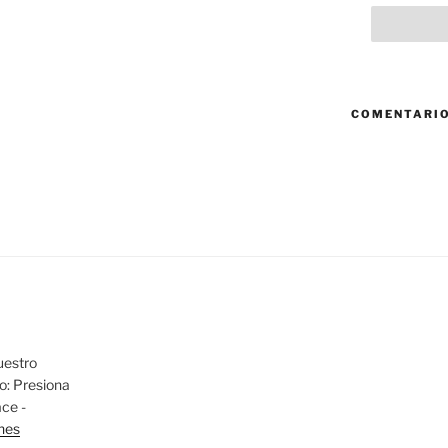
COMENTARIO
uestro
io: Presiona
ace -
nes