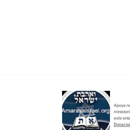
Apoya n
minister
este enl
Donacio