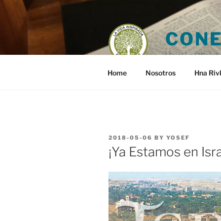
Skip
to
content
CONE
Versión Oficial 
Home
Nosotros
Hna Riv
POSTED
2018-05-06
BY
YOSEF
ON
¡Ya Estamos en Isra