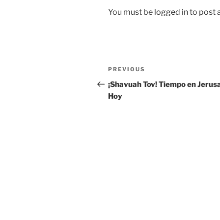
You must be
logged in
to post
Post
Previous
PREVIOUS
navigation
Post
¡Shavuah Tov! Tiempo en Jerus
Hoy