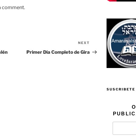
 a comment.
NEXT
Next
Post
alén
Primer Día Completo de Gira
SUSCRIBETE
O
PUBLIC