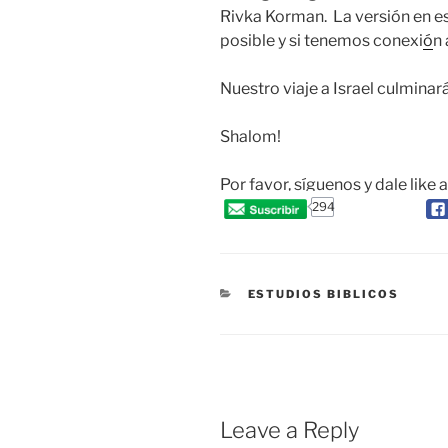
Rivka Korman. La versión en esp
posible y si tenemos conexi
ó
n 
Nuestro viaje a Israel culminar
Shalom!
Por favor, síguenos y dale like 
294
CATEGORIES
ESTUDIOS BIBLICOS
Leave a Reply