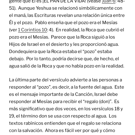
gente que Él es ¡EL PAN DE LA VIDA! (véase
Juan 6
: 48-
51). Aunque Yeshua se relacionó simbólicamente con
el maná, las Escrituras revelan una relación única entre
Él y el pozo. Pablo enseña que el pozo era el Mesías
(ver
1 Corintios 10
: 4). En realidad, la Roca que cubrió el
pozo era el Mesías. Parece que la Roca siguió a los
Hijos de Israel en el desierto y les proporcionó agua.
Dondequiera que la Roca estaba el “pozo” estaba
debajo. Por lo tanto, podría decirse que, de hecho, el
agua salió de la Roca y que no había pozo en la realidad.
La última parte del versículo advierte a las personas a
responder al “pozo”, es decir, a la fuente del agua. Este
es el mensaje importante de la Canción, Israel debe
responder al Mesías para recibir el “regalo (don)”. Es
más significativo que dos veces, en los versículos 18 y
19, el término don se usa con respecto al agua. Los
textos rabínicos entienden que el regalo se relaciona
con la salvación. Ahora es fácil ver por qué y cómo