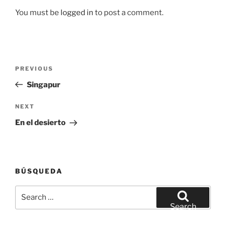
You must be
logged in
to post a comment.
Post
Previous
PREVIOUS
navigation
Post
Singapur
Next
NEXT
Post
En el desierto
BÚSQUEDA
Search
for:
Search