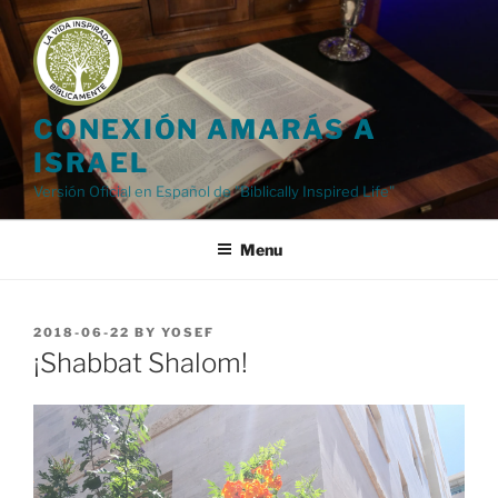
Skip
to
content
CONEXIÓN AMARÁS A
ISRAEL
Versión Oficial en Español de "Biblically Inspired Life"
Menu
POSTED
2018-06-22
BY
YOSEF
ON
¡Shabbat Shalom!