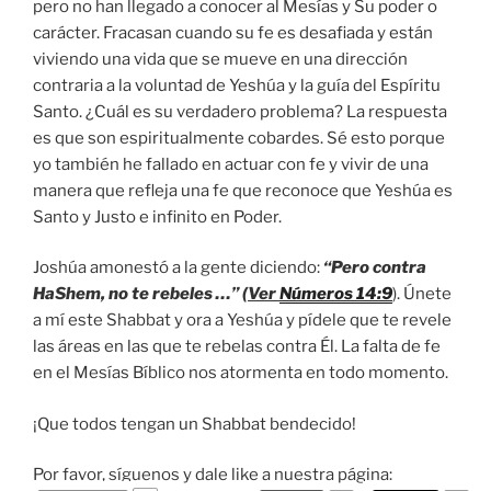
pero no han llegado a conocer al Mesías y Su poder o
carácter. Fracasan cuando su fe es desafiada y están
viviendo una vida que se mueve en una dirección
contraria a la voluntad de Yeshúa y la guía del Espíritu
Santo. ¿Cuál es su verdadero problema? La respuesta
es que son espiritualmente cobardes. Sé esto porque
yo también he fallado en actuar con fe y vivir de una
manera que refleja una fe que reconoce que Yeshúa es
Santo y Justo e infinito en Poder.
Joshúa amonestó a la gente diciendo:
“Pero contra
HaShem, no te rebeles …” (
Ver
Números 14:9
). Únete
a mí este Shabbat y ora a Yeshúa y pídele que te revele
las áreas en las que te rebelas contra Él. La falta de fe
en el Mesías Bíblico nos atormenta en todo momento.
¡Que todos tengan un Shabbat bendecido!
Por favor, síguenos y dale like a nuestra página: