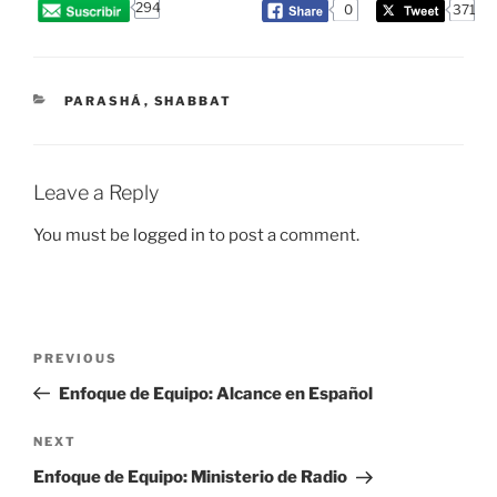
294
0
371
CATEGORIES
PARASHÁ
,
SHABBAT
Leave a Reply
You must be
logged in
to post a comment.
Post
Previous
PREVIOUS
navigation
Post
Enfoque de Equipo: Alcance en Español
Next
NEXT
Post
Enfoque de Equipo: Ministerio de Radio