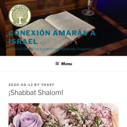
Skip
to
content
CONEXIÓN AMARÁS A
ISRAEL
Versión Oficial en Español de "Biblically Inspired Life"
Menu
POSTED
2020-06-12
BY
YOSEF
ON
¡Shabbat Shalom!