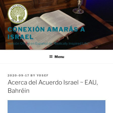
Skip
to
content
CONEXIÓN AMARÁS A
ISRAEL
Versión Oficial en Español de "Biblically Inspired Life"
Menu
POSTED
2020-09-17
BY
YOSEF
ON
Acerca del Acuerdo Israel ~ EAU,
Bahréin