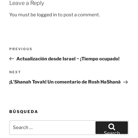
Leave a Reply
You must be
logged in
to post a comment.
Post
Previous
PREVIOUS
navigation
Post
Actualización desde Israel ~ ¡Tiempo ocupado!
Next
NEXT
Post
¡L’Shanah Tovah! Un comentario de Rosh HaShaná
BÚSQUEDA
Search
for:
Search