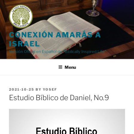
Skip
to
content
CONEXIÓN AMARÁS A
ISRAEL
Versión Oficial en Español de "Biblically Inspired Life"
Menu
POSTED
2021-10-25
BY
YOSEF
ON
Estudio Bíblico de Daniel, No.9