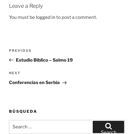
Leave a Reply
You must be
logged in
to post a comment.
Post
Previous
PREVIOUS
navigation
Post
Estudio Bíblico – Salmo 19
Next
NEXT
Post
Conferencias en Serbia
BÚSQUEDA
Search
for:
Search