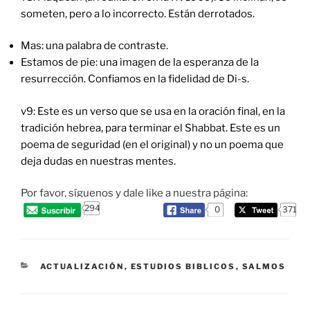
someten, pero a lo incorrecto. Están derrotados.
Mas: una palabra de contraste.
Estamos de pie: una imagen de la esperanza de la
resurrección. Confiamos en la fidelidad de Di-s.
v9: Este es un verso que se usa en la oración final, en la
tradición hebrea, para terminar el Shabbat. Este es un
poema de seguridad (en el original) y no un poema que
deja dudas en nuestras mentes.
Por favor, síguenos y dale like a nuestra página:
294
0
371
CATEGORIES
ACTUALIZACIÓN
,
ESTUDIOS BIBLICOS
,
SALMOS