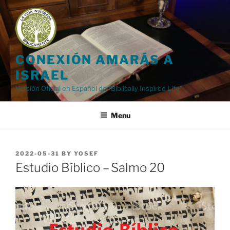
Skip
to
content
CONEXIÓN AMARÁS A
ISRAEL
Versión Oficial en Español de "Biblically Inspired Life"
Menu
POSTED
2022-05-31
BY
YOSEF
ON
Estudio Bíblico –
Salmo 20