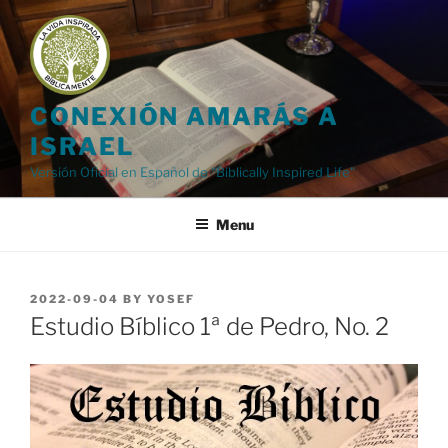
Skip
to
content
CONEXIÓN AMARÁS A
ISRAEL
Versión Oficial en Español de "Biblically Inspired Life"
Menu
POSTED
2022-09-04
BY
YOSEF
ON
Estudio Bíblico 1ª de Pedro, No. 2