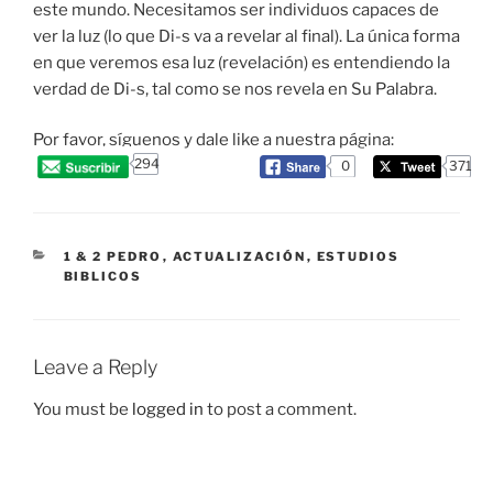
este mundo. Necesitamos ser individuos capaces de
ver la luz (lo que Di-s va a revelar al final). La única forma
en que veremos esa luz (revelación) es entendiendo la
verdad de Di-s, tal como se nos revela en Su Palabra.
Por favor, síguenos y dale like a nuestra página:
294
0
371
CATEGORIES
1 & 2 PEDRO
,
ACTUALIZACIÓN
,
ESTUDIOS
BIBLICOS
Leave a Reply
You must be
logged in
to post a comment.