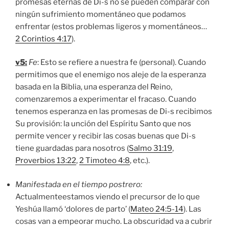
promesas eternas de Di-s no se pueden comparar con
ningún sufrimiento momentáneo que podamos
enfrentar (estos problemas ligeros y momentáneos…
2 Corintios 4:17
).
v5:
Fe
: Esto se refiere a nuestra fe (personal). Cuando
permitimos que el enemigo nos aleje de la esperanza
basada en la Biblia, una esperanza del Reino,
comenzaremos a experimentar el fracaso. Cuando
tenemos esperanza en las promesas de Di-s recibimos
Su provisión: la unción del Espíritu Santo que nos
permite vencer y recibir las cosas buenas que Di-s
tiene guardadas para nosotros (
Salmo 31:19
,
Proverbios 13:22
,
2 Timoteo 4:8
, etc.).
Manifestada en el tiempo postrero:
Actualmenteestamos viendo el precursor de lo que
Yeshúa llamó ‘dolores de parto’ (
Mateo 24:5-14
). Las
cosas van a empeorar mucho. La obscuridad va a cubrir