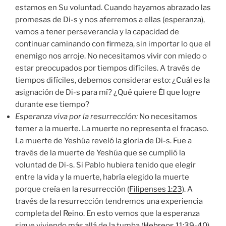
estamos en Su voluntad. Cuando hayamos abrazado las
promesas de Di-s y nos aferremos a ellas (esperanza),
vamos a tener perseverancia y la capacidad de
continuar caminando con firmeza, sin importar lo que el
enemigo nos arroje. No necesitamos vivir con miedo o
estar preocupados por tiempos difíciles. A través de
tiempos difíciles, debemos considerar esto: ¿Cuál es la
asignación de Di-s para mí? ¿Qué quiere Él que logre
durante ese tiempo?
Esperanza viva por la resurrección:
No necesitamos
temer a la muerte. La muerte no representa el fracaso.
La muerte de Yeshúa reveló la gloria de Di-s. Fue a
través de la muerte de Yeshúa que se cumplió la
voluntad de Di-s. Si Pablo hubiera tenido que elegir
entre la vida y la muerte, habría elegido la muerte
porque creía en la resurrección (
Filipenses 1:23
). A
través de la resurrección tendremos una experiencia
completa del Reino. En esto vemos que la esperanza
sigue viviendo más allá de la tumba (
Hebreos 11:39-40
).