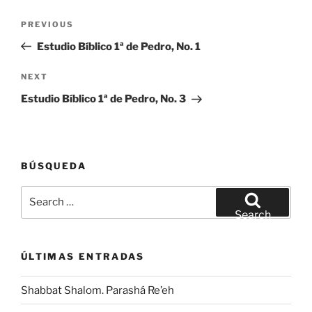
Post
Previous
PREVIOUS
navigation
Post
Estudio Bíblico 1ª de Pedro, No. 1
Next
NEXT
Post
Estudio Bíblico 1ª de Pedro, No. 3
BÚSQUEDA
Search
for:
Search
ÚLTIMAS ENTRADAS
Shabbat Shalom. Parashá Re’eh